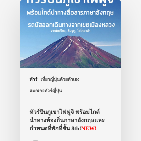
ประเทศญี่ปุ่น
เที่ยวญี่ปุ่นด้วย
เอง
ทัวร์
เที่ยวญี่ปุ่นด้วยตัวเอง
รถบัส
แพกเกจทัวร์ญี่ปุ่น
เดินทาง
ทัวร์
ทัวร์ปีนภูเขาไฟฟูจิ พร้อมไกด์
นำทางท้องถิ่นภาษาอังกฤษและ
ที่พัก
กำหนดที่พักที่ชั้น 8th!
NEW!
สาระน่ารู้