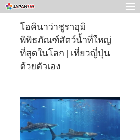
โอคินาว่าชูราอุมิ
พิพิธภัณฑ์สัตว์น้ำที่ใหญ่
ที่สุดในโลก | เที่ยวญี่ปุ่น
ด้วยตัวเอง