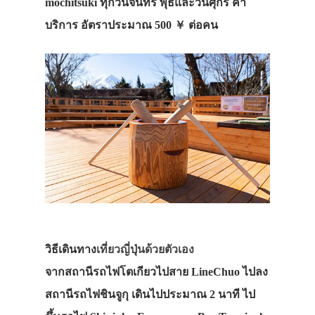
mochitsuki ทุกวันจันทร์ พุธและวันศุกร์ ค่า
บริการ อัตราประมาณ 500 ￥ ต่อคน
วิธีเดินทาง
เที่ยวญี่ปุ่นด้วยตัวเอง
จากสถานีรถไฟโตเกียวไปสาย
Line
Chuo ไปลง
สถานีรถไฟชินจูกุ เดินไปประมาณ 2 นาที ไป