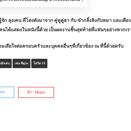
ู้จัก ลุงเคน ที่โด่งดังมาจาก คู่หูคู่ฮา กับ ขำกลิ้งลิงกับหมา และ
เคนได้แสดงในหนังนี้ด้วย เป็นผลงานชิ้นสุดท้ายที่แฟนๆอย่างพวกเราจ
ียใจต่อครอบครัวและบุคคลอื่นๆที่เกี่ยวข้อง ณ ที่นี้ด้วยครับ
อักเสบ
เคน ชิมุระ
โควิด 19
eet
Share