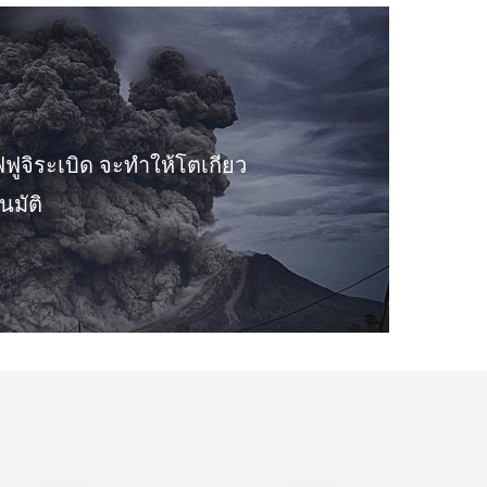
ฟฟูจิระเบิด จะทำให้โตเกียว
นมัติ