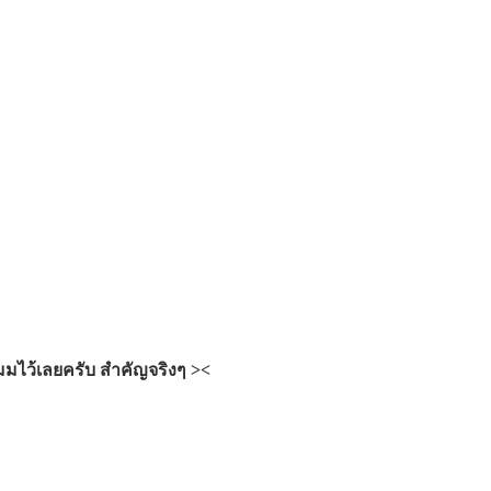
เมมไว้เลยครับ สำคัญจริงๆ ><