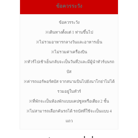
ข้อควรระวัง
ข้อควรระวัง
※เดินทางตั้งแต่ 1 ท่านขึ้นไป
※ไม่รวมอาหารกลางวันและอาหารเย็น
※ไม่รวมค่าเครื่องบิน
※ทัวร์ไปเช้าเย็นกลับจะเป็นวันที่2และมีผู้นำทัวร์บนรถ
บัส
※ค่ารถแอร์พอร์ตบัส จากสนามบินไปยังนาโกย่าไม่ได้
รวมอยู่ในทัวร์
※ที่พักจะเป็นห้องพักแบบแคปซูลหรือเตียง 2 ชั้น
※ไม่สามารถเลือกคันรถได้ รถบัสที่ใช้จะเป็นแบบ 4
แถว