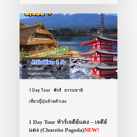
1 Day Tour
ทัวร์
ธรรมชาติ
เที่ยวญี่ปุ่นด้วยตัวเอง
1 Day Tour ทัวร์เจดีย์แดง – เจดีย์
แดง (Chureito Pagoda)
NEW!