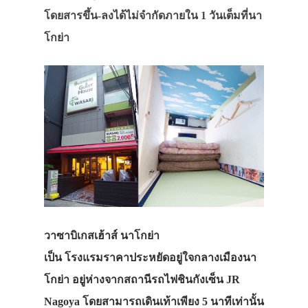
รถบัส
โดยสารขึ้น-ลงได้ไม่จำกัดภายใน 1 วันเต็มที่นา
เดินทาง
โกย่า
ทัวร์
ที่พัก
สาระน่ารู้
VIDEO
ภาพประทับใจ
วาซาบิเกสเฮ้าส์ นาโกย่า
เป็น โรงแรมราคาประหยัดอยู่ใจกลางเมืองนา
โกย่า อยู่ห่างจากสถานีรถไฟชินกังเซ็น JR
Nagoya โดยสามารถเดินเท้าเพียง 5 นาทีเท่านั้น