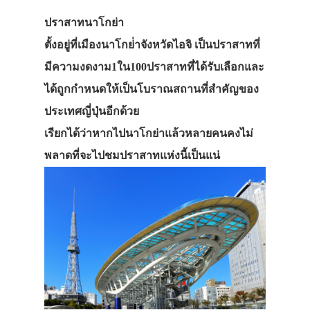
ปราสาทนาโกย่า
ตั้งอยู่ที่เมืองนาโกย่่าจังหวัดไอจิ เป็นปราสาทที่
มีความงดงาม1ใน100ปราสาทที่ได้รับเลือกและ
ได้ถูกกำหนดให้เป็นโบราณสถานที่สำคัญของ
ประเทศญี่ปุ่นอีกด้วย
เรียกได้ว่าหากไปนาโกย่าแล้วหลายคนคงไม่
พลาดที่จะไปชมปราสาทแห่งนี้เป็นแน่