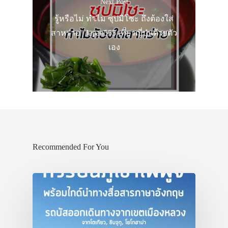
Next Post
รู้หรือไม่ ทำไม ซุปมิโซะ ถึงต้องใส่
สาหร่าย | Japan555 เที่ยวญี่ปุ่นด้วยตัว
เอง
Recommended For You