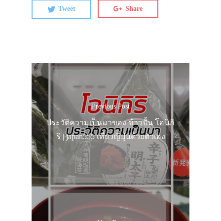
Tweet
Share
Previous Post
ประวัติความเป็นมาของ ข้าวปั้น โอนิกิ
ริ | japan555 เที่ยวญี่ปุ่นด้วยตัวเอง