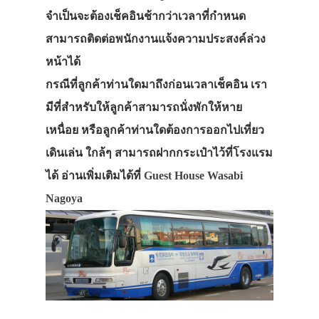
จำเป็นจะต้องเช็คอินช้ากว่าเวลาที่กำหนด
สามารถติดต่อพนักงานแจ้งความประสงค์ล่วง
หน้าได้
กรณีที่ลูกค้าท่านใดมาถึงก่อนเวลาเช็คอิน เรา
มีที่สำหรับให้ลูกค้าสามารถนั่งพักให้หาย
เหนื่อย หรือลูกค้าท่านใดต้องการออกไปเที่ยว
เดินเล่น ใกล้ๆ สามารถฝากกระเป๋าไว้ที่โรงแรม
ได้ อ่านเพิ่มเติมได้ที่
Guest House Wasabi
Nagoya