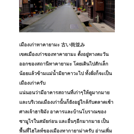
เมืองเก่าทาคายามะ 古い街並み
เขตเมืองเก่าของทาคายามะ ตั้งอยู่ทางตะวัน
ออกของสถานีทาคายามะ โดยเดินไปสักเล็ก
น้อยแล้วข้ามแม่น้ำมิยาคาวะไป ทั้งฝั่งก็จะเป็น
เมืองเก่าครับ
แน่นอนว่ามีอาคารสถานที่เก่าๆให้ดูมากมาย
และบริเวณเมืองเก่านั้นก็ยังอยู่ใกล้กับตลาดเช้า
ศาลเจ้าฮาจิมัง อาคารและบ้านโบราณของ
ซามูไรในสมัยก่อน และอื่นๆอีกมากมาย เป็น
พื้นที่ไฮไลท์ของเมืองทากายาม่าครับ อ่านเพิ่ม