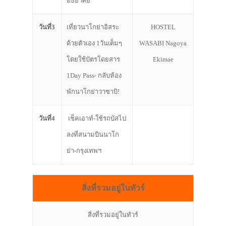
อัธยาศัย
วันที่3
เที่ยวนาโกย่าอิสระ
HOSTEL
ด้วยตัวเอง 1วันเต็มๆ
WASABI Nagoya
โดยใช้บัตรโดยสาร
Ekimae
1Day Pass- กลับห้อง
พักนาโกย่าวาซาบิ!
วันที่4
เช็คเอาท์-ใช้รถบัสไป
ลงที่สนามบินนาโก
ย่า-กรุงเทพฯ
สิ่งที่รวมอยู่ในทัวร์
สิ่งที่รวมอยู่ในทัวร์