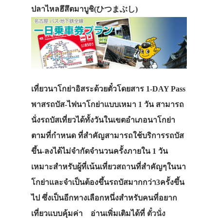
ปลาไหลฮึสึตมาบูชิ(ひつまぶし)
เที่ยวนาโกย่าอิสระด้วยตั๋วโดยสาร 1-DAY Pass
พาสรถบัส
-ไฟนาโกย่าแบบเหมา 1 วัน สามารถ
นั่งรถบัสเที่ยวได้ทั้งวันในเขตอำเภอนาโกย่า
ตามที่กำหนด ที่สำคัญสามารถใช้บริการรถบัส
ขึ้น-ลงได้ไม่จำกัดจำนวนครั้งภายใน 1 วัน
ประเทศญี่ปุ่น
เหมาะสำหรับผู้ที่เน้นเที่ยวสถานที่สำคัญๆในนา
เที่ยวญี่ปุ่นด้วย
โกย่าและจำเป็นต้องขึ้นรถบัสมากกว่า3ครั้งขึ้น
เอง
ไป ซึ่งเป็นอีกทางเลือกหนึ่งสำหรับคนที่อยาก
เที่ยวแบบคุ้มค่า อ่านเพิ่มเติมได้ที่
ตั๋วนั่ง