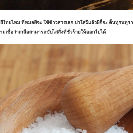
ผีไทยไหม ที่หมอผีจะ ใช้ข้าวสารเสก ปาใส่ผีแล้วผีก็จะ ดิ้นทุรนทุราย แ
มเชื่อว่าเกลือสามารถขับไล่สิ่งที่ชั่วร้ายให้ออกไปได้