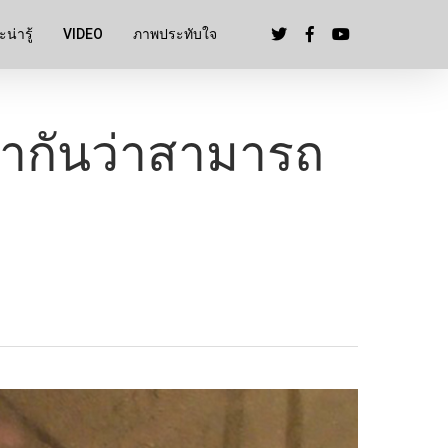
น่ารู้
VIDEO
ภาพประทับใจ
ว่ากันว่าสามารถ