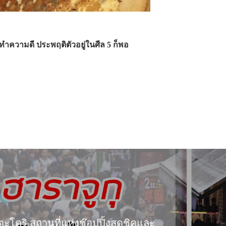
ทำความดี ประพฤติตัวอยู่ในศีล 5 ก็พอ
โดริ สถานที่แห่งช๊อปปิ้งสุดชิคและ