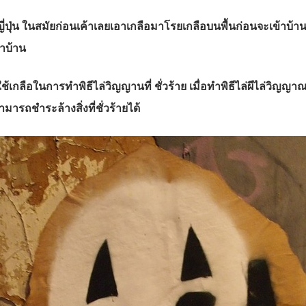
คนญี่ปุ่น ในสมัยก่อนเค้าเลยเอาเกลือมาโรยเกลือบนพื้นก่อนจะเข้าบ้าน 
าบ้าน
้เกลือในการทำพิธีไล่วิญญานที่ ชั่วร้าย เมื่อทำพิธีไล่ผีไล่วิญญาณ
ามารถชำระล้างสิ่งที่ชั่วร้ายได้