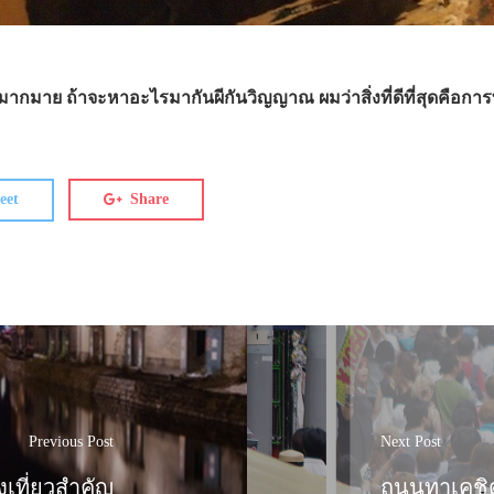
มากมาย ถ้าจะหาอะไรมากันผีกันวิญญาณ ผมว่าสิ่งที่ดีที่สุดคือการ
eet
Share
Previous Post
Next Post
งเที่ยวสำคัญ
ถนนทาเคชิตะ