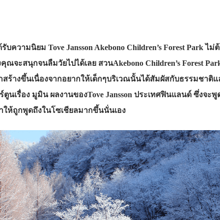
ด้รับความนิยม Tove Jansson Akebono Children’s Forest Park ไม่
งคุณจะสนุกจนลืมวัยไปได้เลย สวนAkebono Children’s Forest Park ถูกส
กสร้างขึ้นเนื่องจากอยากให้เด็กๆบริเวณนั้นได้สัมผัสกับธรรมชาติแ
์ตูนเรื่อง มูมิน ผลงานของTove Jansson ประเทศฟินแลนด์ ซึ่งจะพ
ให้ถูกพูดถึงในโซเชียลมากขึ้นนั่นเอง