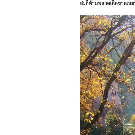
ล่ะก็ห้ามพลาดเด็ดขาดเลย