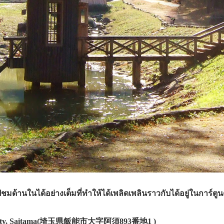
ชมด้านในได้อย่างเต็มที่ทำให้ได้เพลิดเพลินราวกับได้อยู่ในการ์ตูน
o City, Saitama(埼玉県飯能市大字阿須893番地1 )