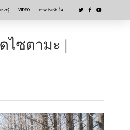
น่ารู้
VIDEO
ภาพประทับใจ
วัดไซตามะ |