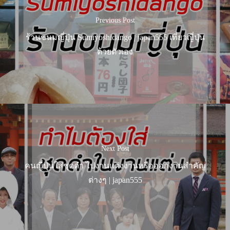
Previous Post
ร้านขนมญี่ปุ่น Sumiyoshidango | japan555 เที่ยวญี่ปุ่น
ด้วยตัวเอง
Next Post
คนญี่ปุ่นใส่ชุดดำ ไปงานแต่งงานหรือออกงานสำคัญ
ต่างๆ | japan555