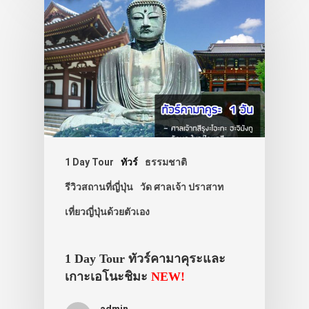
เอง
รถบัส
เดินทาง
ทัวร์
ที่พัก
สาระน่ารู้
VIDEO
1 Day Tour
ทัวร์
ธรรมชาติ
ภาพประทับใจ
รีวิวสถานที่ญี่ปุ่น
วัด ศาลเจ้า ปราสาท
เที่ยวญี่ปุ่นด้วยตัวเอง
1 Day Tour ทัวร์คามาคุระและ
เกาะเอโนะชิมะ
NEW!
admin