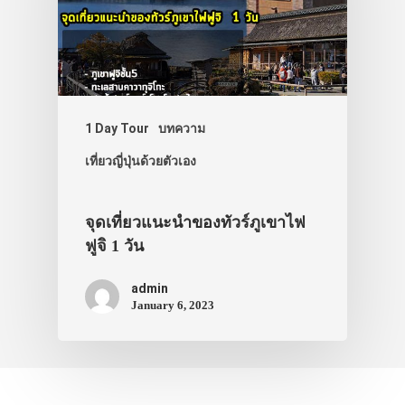
ประเทศญี่ปุ่น
เที่ยวญี่ปุ่นด้วย
เอง
รถบัส
1 Day Tour
บทความ
เที่ยวญี่ปุ่นด้วยตัวเอง
เดินทาง
ทัวร์
จุดเที่ยวแนะนำของทัวร์ภูเขาไฟ
ที่พัก
ฟูจิ 1 วัน
สาระน่ารู้
admin
VIDEO
January 6, 2023
ภาพประทับใจ