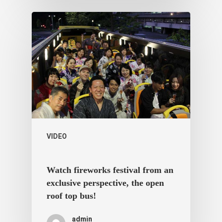
ประเทศญี่ปุ่น
เที่ยวญี่ปุ่นด้วย
เอง
รถบัส
เดินทาง
VIDEO
ทัวร์
ที่พัก
Watch fireworks festival from an
สาระน่ารู้
exclusive perspective, the open
roof top bus!
VIDEO
ภาพประทับใจ
admin