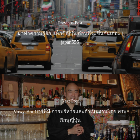
Previous Post
มาทำความรู้จัก แท็กซี่ญี่ปุ่น ก่อนที่จะขึ้นกันเถอะ |
japan555
Next Post
Vowz Bar บาร์ที่มี การบริหารและดำเนินงานโดย พระ
ภิกษุญี่ปุ่น