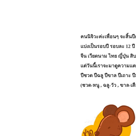
คนนิจิวะค่ะเพื่อนๆ จะสิ้นปีก
แบ่งเป็นรอบปี รอบละ 12 ปี
จีน เวียดนาม ไทย ญี่ปุ่น 
แต่วันนี้เราจะมาดูความแตกต
ปีชวด ปีฉลู ปีขาล ปีเถาะ ป
(ชวด-หนู , ฉลู-วัว , ขาล-เส