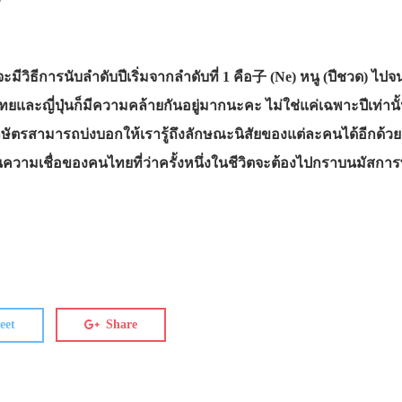
ะมีวิธีการนับลำดับปีเริ่มจากลำดับที่ 1 คือ子 (Ne) หนู (ปีชวด) ไปจนถ
และญี่ปุ่นก็มีความคล้ายกันอยู่มากนะคะ ไม่ใช่แค่เฉพาะปีเท่านั้นที่
ักษัตรสามารถบ่งบอกให้เรารู้ถึงลักษณะนิสัยของแต่ละคนได้อีกด้วย
นความเชื่อของคนไทยที่ว่าครั้งหนึ่งในชีวิตจะต้องไปกราบนมัสกา
eet
Share