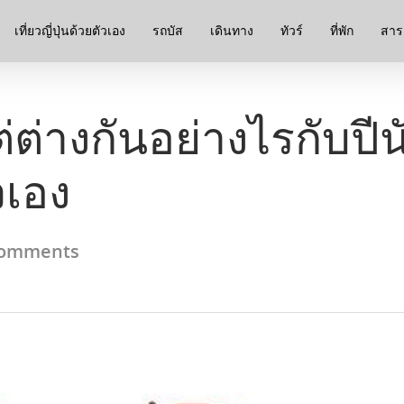
เที่ยวญี่ปุ่นด้วยตัวเอง
รถบัส
เดินทาง
ทัวร์
ที่พัก
สาระ
แต่ต่างกันอย่างไรกับปี
ัวเอง
omments