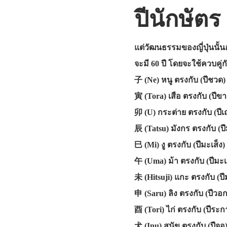
ปีนักษัตร
แต่วัฒนธรรมของญี่ปุ่นนั้
จะมี 60 ปี โดยจะใช้ควบคู่กั
子 (Ne) หนู ตรงกับ (ปีชวด)
寅 (Tora) เสือ ตรงกับ (ปีขา
卯 (U) กระต่าย ตรงกับ (ปีเ
辰 (Tatsu) มังกร ตรงกับ (ป
巳 (Mi) งู ตรงกับ (ปีมะเส็ง)
午 (Uma) ม้า ตรงกับ (ปีมะเ
未 (Hitsuji) แกะ ตรงกับ (ป
申 (Saru) ลิง ตรงกับ (ปีวอก
酉 (Tori) ไก่ ตรงกับ (ปีระก
犬 (Inu) สุนัข ตรงกับ (ปีจอ