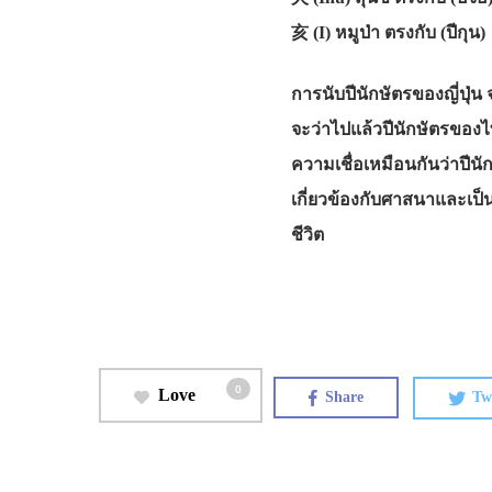
亥 (I) หมูป่า ตรงกับ (ปีกุน)
การนับปีนักษัตรของญี่ปุ่น จ
จะว่าไปแล้วปีนักษัตรของไทย
ความเชื่อเหมือนกันว่าปีน
เกี่ยวข้องกับศาสนาและเป็
ชีวิต
0
Love
Share
Tw