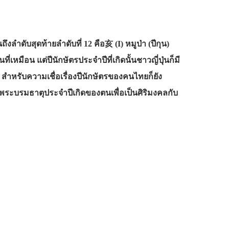
ึงลำดับสุดท้ายลำดับที่ 12 คือ亥 (I) หมูป่า (ปีกุน)
เหมือน แต่ปีนักษัตรประจำปีที่เกิดนั้นชาวญี่ปุ่นก็มี
 สำหรับความเชื่อเรื่องปีนักษัตรของคนไทยก็ยัง
รพระบรมธาตุประจำปีเกิดของตนเพื่อเป็นศิริมงคลกับ