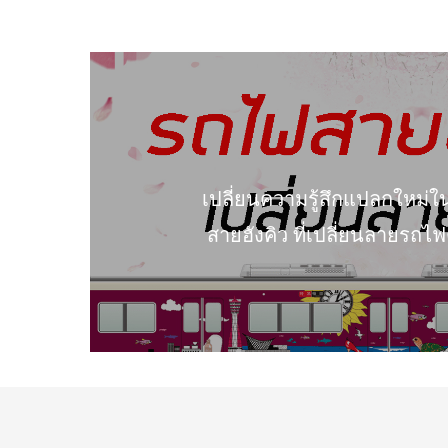
เปลี่ยนความรู้สึกแปลกใหม่ใ
สายฮังคิว ที่เปลี่ยนลายรถไฟ