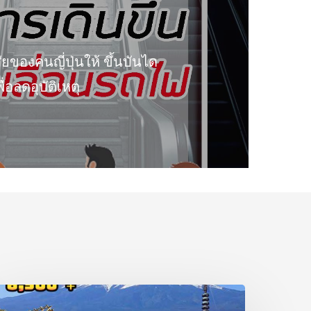
ัยของคนญี่ปุ่นให้ ขึ้นบันได
พื่อลดอุบัติเหตุ