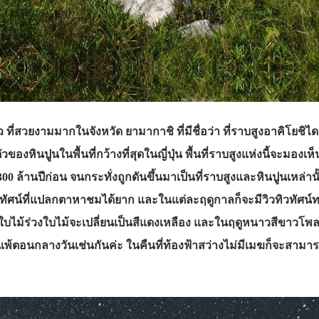
ว ที่สวยงามมากในจังหวัด ยามากาชิ ที่มีชื่อว่า ที่ราบสูงอาคิโยชิไ
อตัวของหินปูนในพื้นที่กว้างที่สุดในญี่ปุ่น พื้นที่ราบสูงแห่งนี้จะมองเ
0 ล้านปีก่อน จนกระทั่งถูกดันขึ้นมาเป็นที่ราบสูงและหินปูนเหล่
วทัศน์ที่แปลกตาหาชมได้ยาก และในแต่ละฤดูกาลก็จะมีวิวทิวทัศน์ท
ูใบไม้ร่วงใบไม้จะเปลี่ยนเป็นสีแดงเหลือง และในฤดูหนาวสีขาวโพลน
ม่แพ้ตอนกลางวันเช่นกันค่ะ ในคืนที่ท้องฟ้าสว่างไม่มีเมฆก็จะสา