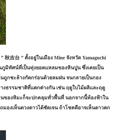
ด ” 秋吉台 ” ตั้งอยู่ในเมือง Mine จังหวัด Yamaguchi
ห็นภูมิทัศน์ที่เป็นทุ่งยอดแหลมของหินปูน ซึ่งเคยเป็น
านั้นถูกชะล้างกัดกร่อนด้วยลมฝน จนกลายเป็นกอง
างธรรมชาติที่แตกต่างกัน เช่น ฤดูใบไม้ผลิและฤดู
ของหิมะก็จะปกคลุมทั่วพื้นที่ นอกจากนี้ท้องฟ้าใน
มารถมองเห็นดวงดาวได้ชัดเจน ถ้าโชคดีอาจเห็นดาวตก