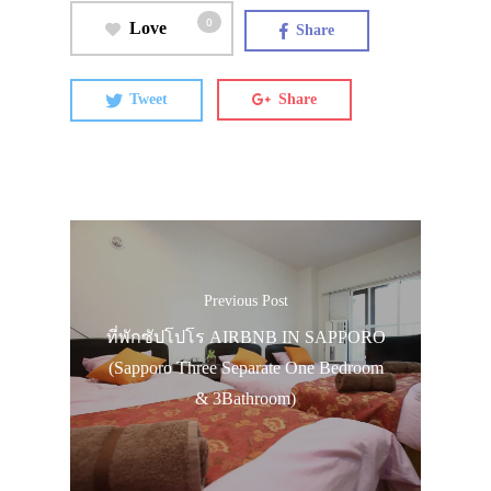
0
Love
Share
Tweet
Share
ประเทศญี่ปุ่น
เที่ยวญี่ปุ่นด้วย
เอง
รถบัส
เดินทาง
Previous Post
ทัวร์
ที่พักซัปโปโร AIRBNB IN SAPPORO
ที่พัก
(Sapporo Three Separate One Bedroom
& 3Bathroom)
สาระน่ารู้
VIDEO