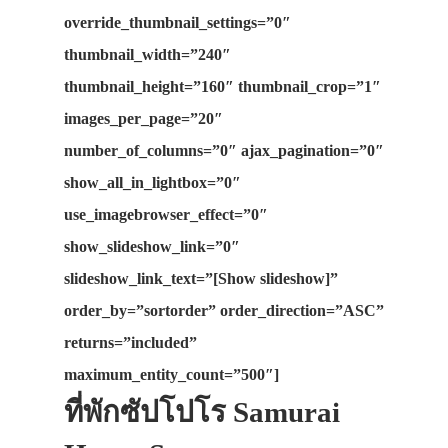
override_thumbnail_settings=”0″
thumbnail_width=”240″
thumbnail_height=”160″ thumbnail_crop=”1″
images_per_page=”20″
number_of_columns=”0″ ajax_pagination=”0″
show_all_in_lightbox=”0″
use_imagebrowser_effect=”0″
show_slideshow_link=”0″
slideshow_link_text=”[Show slideshow]”
order_by=”sortorder” order_direction=”ASC”
returns=”included”
maximum_entity_count=”500″]
ที่พักซัปโปโร Samurai