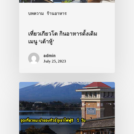
ประเทศญี่ปุ่น
เที่ยวญี่ปุ่นด้วย
บทความ
ร้านอาหาร
เอง
รถบัส
เที่ยวเกียวโต กินอาหารดั้งเดิม
เมนู ‘เต้าหู้’
เดินทาง
ทัวร์
admin
July 25, 2023
ที่พัก
สาระน่ารู้
VIDEO
ภาพประทับใจ