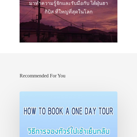
มาทำความรู้จักและรับมือกับ ไต้ฝุ่นฮา
กิบิส ที่ใหญ่ที่สุดในโลก
Recommended For You
ประเทศญี่ปุ่น
เที่ยวญี่ปุ่นด้วย
เอง
รถบัส
เดินทาง