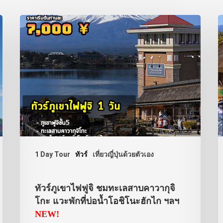
1 Day Tour
ทัวร์
เที่ยวญี่ปุ่นด้วยตัวเอง
ทัวร์ภูเขาไฟฟูจิ ชมทะเลสาบคาวากุจิ
โกะ แวะพักที่บ่อน้ำโอชิโนะฮักไก ฯลฯ
NEW!