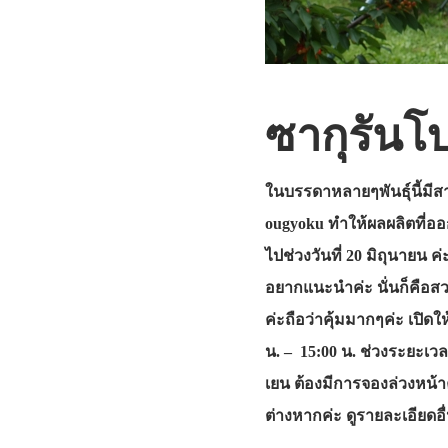
ซากุรันโ
ในบรรดาหลายๆพันธุ์นี้มีสา
ougyoku ทำให้ผลผลิตที่อ
ไปช่วงวันที่ 20 มิถุนายน 
อยากแนะนำค่ะ นั่นก็คือสว
ค่ะถือว่าคุ้มมากๆค่ะ เปิด
น. – 15:00 น. ช่วงระยะเวลา
เยน ต้องมีการจองล่วงหน้าค่
ต่างหากค่ะ ดูรายละเอียด