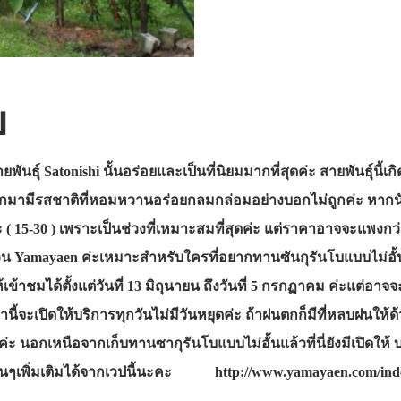
บ
ยพันธุ์ Satonishi นั้นอร่อยและเป็นที่นิยมมากที่สุดค่ะ สายพันธุ์น
อกมามีรสชาติที่หอมหวานอร่อยกลมกล่อมอย่างบอกไม่ถูกค่ะ หากนัก
ค่ะ ( 15-30 ) เพราะเป็นช่วงที่เหมาะสมที่สุดค่ะ แต่ราคาอาจจะแพงกว
น Yamayaen ค่ะเหมาะสำหรับใครที่อยากทานซันกุรันโบแบบไม่อั้นค
ให้เข้าชมได้ตั้งแต่วันที่ 13 มิถุนายน ถึงวันที่ 5 กรกฏาคม ค่ะแต
นี้จะเปิดให้บริการทุกวันไม่มีวันหยุดค่ะ ถ้าฝนตกก็มีที่หลบฝนให้ด้
ะ นอกเหนือจากเก็บทานซากุรันโบแบบไม่อั้นแล้วที่นี่ยังมีเปิดให้ บร
อื่นๆเพิ่มเติมได้จากเวปนี้นะคะ http://www.yamayaen.com/ind