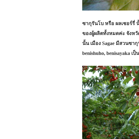
ซากุรันโบ หรือ ผลเชอร์รี่
ของผู้ผลิตทั้งหมดค่ะ จังห
นั้น เมือง Sagae มีสวนซากุ
benishuho, benisayaka เป็