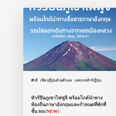
ทัวร์
เที่ยวญี่ปุ่นด้วยตัวเอง
แพกเกจทัวร์ญี่ปุ่น
ทัวร์ปีนภูเขาไฟฟูจิ พร้อมไกด์นำทาง
ท้องถิ่นภาษาอังกฤษและกำหนดที่พักที่
ชั้น 8th!
NEW!