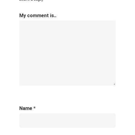
My comment is..
Name
*