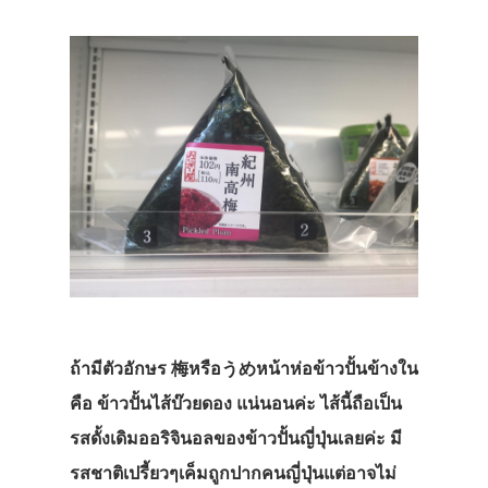
ถ้ามีตัวอักษร 梅หรือうめหน้าห่อข้าวปั้นข้างใน
คือ ข้าวปั้นไส้บ๊วยดอง แน่นอนค่ะ ไส้นี้ถือเป็น
รสดั้งเดิมออริจินอลของข้าวปั้นญี่ปุ่นเลยค่ะ มี
รสชาติเปรี้ยวๆเค็มถูกปากคนญี่ปุ่นแต่อาจไม่