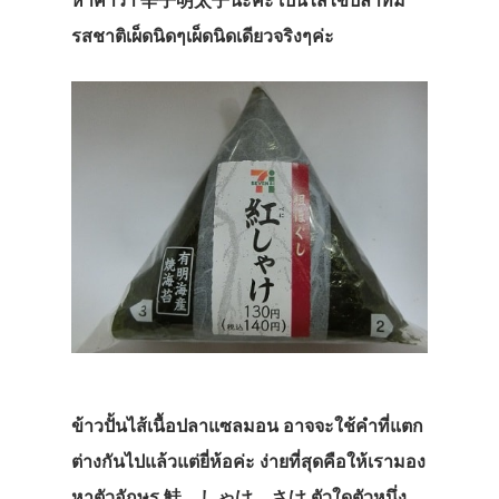
หาคำว่า 辛子明太子นะคะ เป็นไส้ไข่ปลาที่มี
รสชาติเผ็ดนิดๆเผ็ดนิดเดียวจริงๆค่ะ
ข้าวปั้นไส้เนื้อปลาแซลมอน อาจจะใช้คำที่แตก
ต่างกันไปแล้วแต่ยี่ห้อค่ะ ง่ายที่สุดคือให้เรามอง
หาตัวอักษร 鮭、しゃけ、さけ ตัวใดตัวหนึ่ง