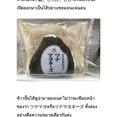
เปิดออกมาเป็นไส้ปลาแซลมอนแน่นอน
ข้าวปั้นไส้ทูน่ามายองเนส ไม่ว่าจะเขียนหน้า
ซองว่า ツナマヨหรือツナマヨネーズ ทั้งสอง
อย่างคือความหมายเดียวกันค่ะ