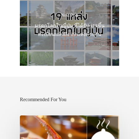
เที่ยวญี่ปุ่นด้วย
Next Post
เอง
มรดกโลกในญี่ปุ่น ที่ได้รับการขึ้น
รถบัส
ทะเบียนแล้วถึง 19 แห่งด้วยกัน
เดินทาง
ทัวร์
ที่พัก
สาระน่ารู้
VIDEO
Recommended For You
ภาพประทับใจ