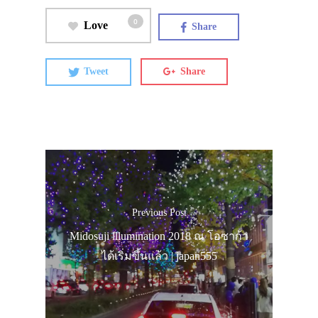
0
Love
Share
Tweet
Share
ประเทศญี่ปุ่น
เที่ยวญี่ปุ่นด้วย
เอง
รถบัส
เดินทาง
Previous Post
Midosuji lllumination 2018 ณ โอซาก้า
ทัวร์
ได้เริ่มขึ้นแล้ว | japan555
ที่พัก
สาระน่ารู้