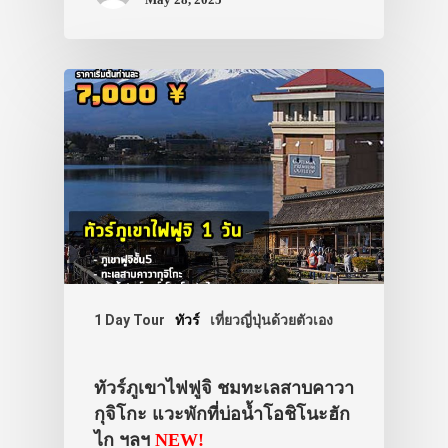
1 Day Tour
ทัวร์
เที่ยวญี่ปุ่นด้วยตัวเอง
ทัวร์ภูเขาไฟฟูจิ ชมทะเลสาบคาวา
กุจิโกะ แวะพักที่บ่อน้ำโอชิโนะฮัก
ไก ฯลฯ
NEW!