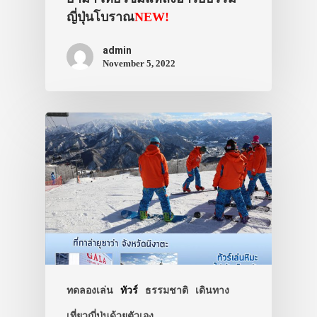
ญี่ปุ่นโบราณ
NEW!
admin
November 5, 2022
ประเทศญี่ปุ่น
เที่ยวญี่ปุ่นด้วย
เอง
รถบัส
เดินทาง
ทัวร์
ที่พัก
ทดลองเล่น
ทัวร์
ธรรมชาติ
เดินทาง
สาระน่ารู้
เที่ยวญี่ปุ่นด้วยตัวเอง