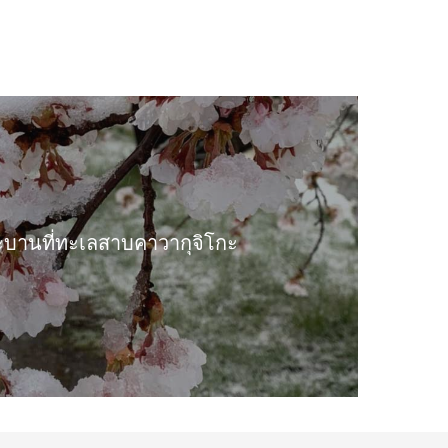
บานที่ทะเลสาบคาวากุจิโกะ