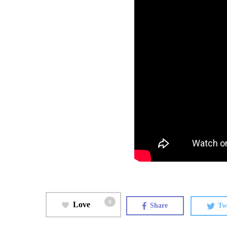
0
Love
Share
Tw