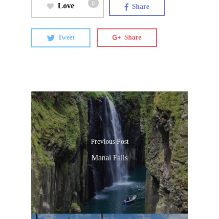
0
Love
Share
Tweet
Share
Previous Post
Manai Falls