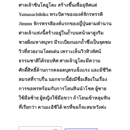
ศาลเจ้าชินโตอูโดะ สร้างขึ้นเพื่ออุทิศแด่
Yamasachihiko พระบิดาขององค์จักรพรรดิ
Jimmu จักรพรรดิองค์แรกของญี่ปุ่นตามตำนาน
ศาลเจ้าแห่งนี้สร้างอยู่ในถ้ำบนหน้าผาสูงริม
ชายฝั่งมหาสมุทร มีระเบียงนอกถ้ำซึ่งเป็นจุดชม
วิวที่สวยงามโดดเด่น เพราะเห็นวิวทิวทัศน์
ธรรมชาติได้รอบทิศ ศาลเจ้าอูโดะมีความ
ศักดิ์สิทธิ์ด้านการคลอดบุตรแข็งแรง และมีชีวิต
สมรสที่ราบรื่น นอกจากนี้ยังมีชื่อเสียงในเรื่อง
การขอพรพร้อมกับการโยนหินนำโชค ผู้ชาย
ใช้มือซ้าย ผู้หญิงใช้มือขวา ถ้าโยนเข้าหลุมหิน
ที่เรียกว่า คาเมะอิชิได้ พรที่ขอก็จะสมหวังค่ะ