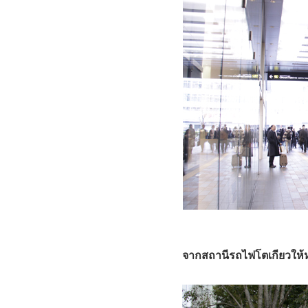
จากสถานีรถไฟโตเกียวให้