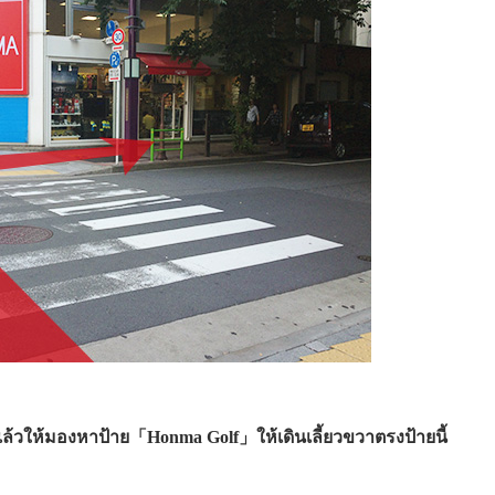
แล้วให้มองหาป้าย「Honma Golf」ให้เดินเลี้ยวขวาตรงป้ายนี้