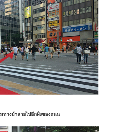
ามทางม้าลายไปอีกฝั่งของถนน