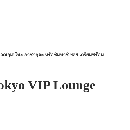
เวณอุเอโนะ อาซากุสะ หรือชิมบาชิ ฯลฯ เตรียมพร้อม
Tokyo VIP Lounge