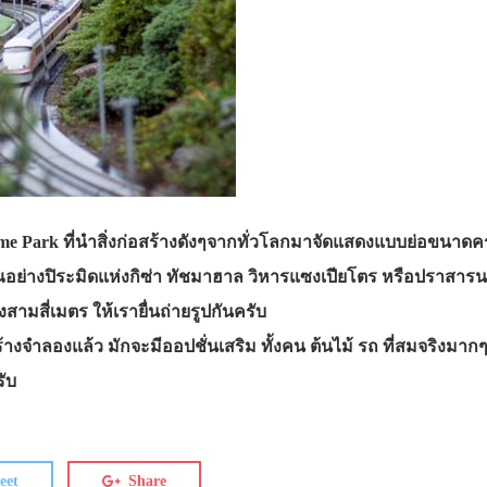
eme Park ที่นำสิ่งก่อสร้างดังๆจากทั่วโลกมาจัดแสดงแบบย่อขนาดครั
าณอย่างปิระมิดแห่งกิซ่า ทัชมาฮาล วิหารแซงเปียโตร หรือปรา
งสามสี่เมตร ให้เรายื่นถ่ายรูปกันครับ
ร้างจำลองแล้ว มักจะมีออปชั่นเสริม ทั้งคน ต้นไม้ รถ ที่สมจริงมาก
ับ
eet
Share