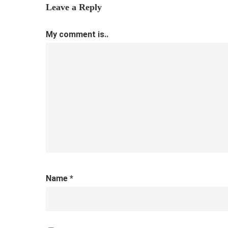
Leave a Reply
My comment is..
Name
*