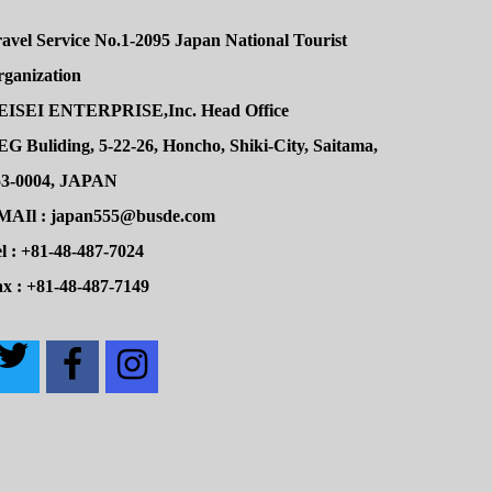
avel Service No.1-2095 Japan National Tourist
rganization
EISEI ENTERPRISE,Inc. Head Office
G Buliding, 5-22-26, Honcho, Shiki-City, Saitama,
53-0004, JAPAN
MAIl : japan555@busde.com
l : +81-48-487-7024
x : +81-48-487-7149