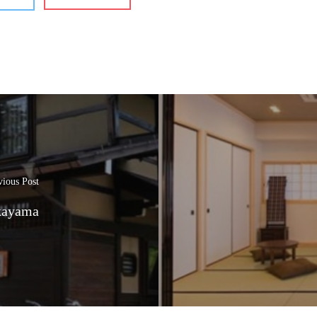
vious Post
kayama