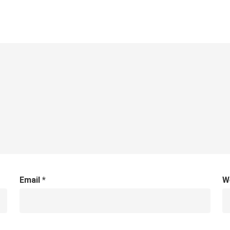
Email
*
W