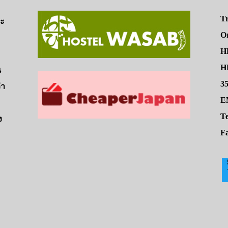
Tr
จะ
O
H
HE
น
3
่า
E
Te
ง
Fa