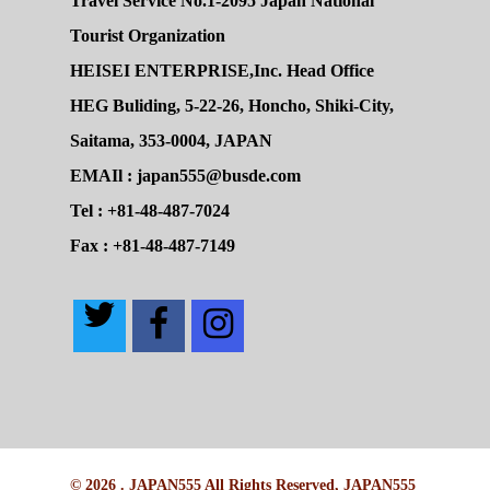
Travel Service No.1-2095 Japan National
Tourist Organization
HEISEI ENTERPRISE,Inc. Head Office
HEG Buliding, 5-22-26, Honcho, Shiki-City,
Saitama, 353-0004, JAPAN
EMAIl : japan555@busde.com
Tel : +81-48-487-7024
Fax : +81-48-487-7149
© 2026 . JAPAN555 All Rights Reserved, JAPAN555