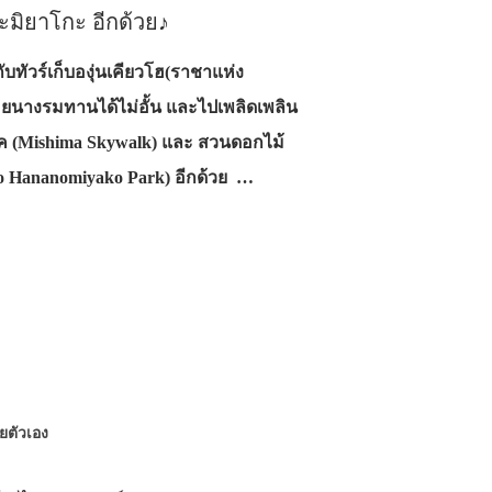
ิยาโกะ อีกด้วย♪
กับทัวร์เก็บองุ่นเคียวโฮ(ราชาแห่ง
หอยนางรมทานได้ไม่อั้น และไปเพลิดเพลิน
์ค (Mishima Skywalk) และ สวนดอกไม้
Hananomiyako Park) อีกด้วย …
้วยตัวเอง