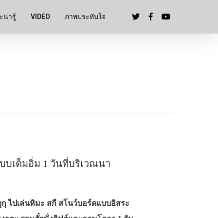
น่ารู้
VIDEO
ภาพประทับใจ
บบเต็มอิ่ม 1 วันที่บริเวณนา
จูกุ ไปเล่นหิมะ สกี สโนว์บอร์ดแบบอิสระ