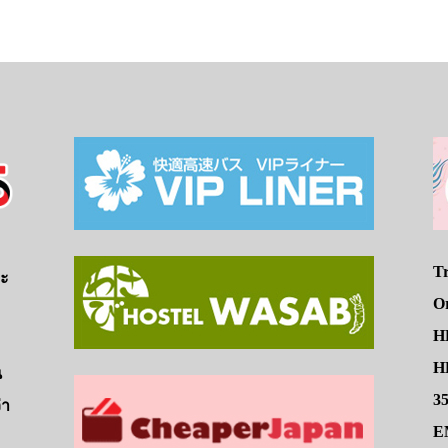
Tr
จะ
O
H
HE
น
3
่า
E