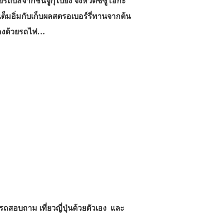
ยรถบัสจากชินจูกุไปยัง จังหวัดชิซูโอกะ
เต็มอิ่มกับเก็บผลสตรอเบอร์รี่ทานจากต้น
ับเองด้วยรถไฟ…
รถสอบถาม เที่ยวญี่ปุ่นด้วยตัวเอง และ