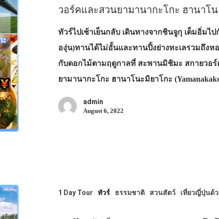
วอร์คและสวนยามานากะโกะ ฮานาโนะม
ทัวร์ไปเช้าเย็นกลับ เดินทางจากชินจูกุ เต็มอิ่มไป
องุ่น)ทานได้ไม่อั้นและทานปิ้งย่างทะเลรวมถึง
กับดอกไม้ตามฤดูกาลที่ สะพานมิชิมะ สกายวอร
ยามานากะโกะ ฮานาโนะมิยาโกะ (Yamanakako 
admin
August 6, 2022
1 Day Tour
ทัวร์
ธรรมชาติ
สวนสัตว์
เที่ยวญี่ปุ่นด