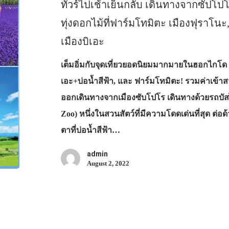
ทัวร์ไปเช้าเย็นกลับ เดินทางจากซัปโ
ทุ่งดอกไม้ที่ฟาร์มโทมิตะ เมืองฟุราโนะ
เมืองบิเอะ
เต็มอิ่มกับจุดเที่ยวยอดนิยมมากมายในฮอกไกโด เ
เอะ+บ่อน้ำสีฟ้า, และ ฟาร์มโทมิตะ! รวมค่าเข้าสว
ออกเดินทางจากเมืองซับโปโร เดินทางด้วยรถบัส
Zoo) หนึ่งในสวนสัตว์ที่มีความโดดเด่นที่สุด ต่
ตาที่บ่อน้ำสีฟ้า…
admin
August 2, 2022