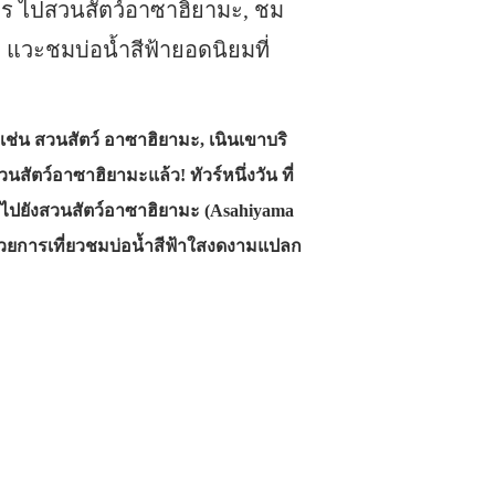
ปโร ไปสวนสัตว์อาซาฮิยามะ, ชม
, แวะชมบ่อน้ำสีฟ้ายอดนิยมที่
ช่น สวนสัตว์ อาซาฮิยามะ, เนินเขาบริ
นสัตว์อาซาฮิยามะแล้ว! ทัวร์หนึ่งวัน ที่
ไปยังสวนสัตว์อาซาฮิยามะ (Asahiyama
อด้วยการเที่ยวชมบ่อน้ำสีฟ้าใสงดงามแปลก