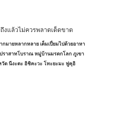
มาถึงแล้วไม่ควรพลาดเด็ดขาด
ยวมากมายหลากหลาย เต็มเปี่ยมไปด้วยอาหา
ิ ปราสาทโบราณ หมู่บ้านมรดกโลก ภูเขา
จังหวัด นีงะตะ อิชิคะวะ โทะยะมะ ฟูคุอิ