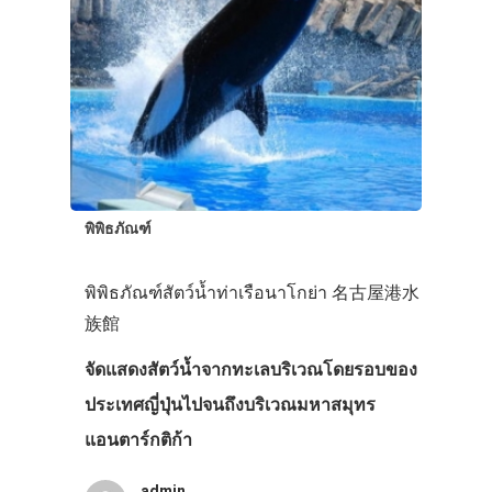
พิพิธภัณฑ์
พิพิธภัณฑ์สัตว์น้ำท่าเรือนาโกย่า 名古屋港水
族館
จัดแสดงสัตว์น้ำจากทะเลบริเวณโดยรอบของ
ประเทศญี่ปุ่นไปจนถึงบริเวณมหาสมุทร
แอนตาร์กติก้า
admin