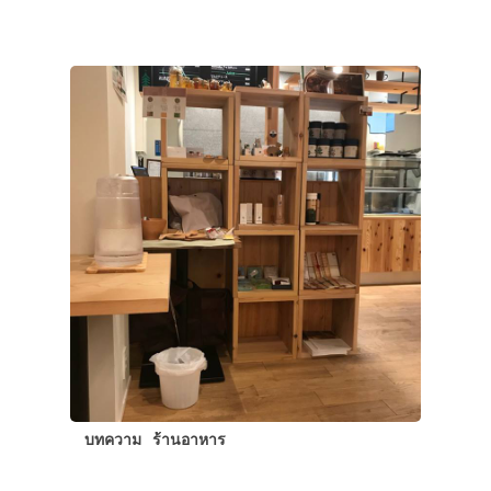
ประเทศญี่ปุ่น
เที่ยวญี่ปุ่นด้วย
เอง
บทความ
ร้านอาหาร
รถบัส