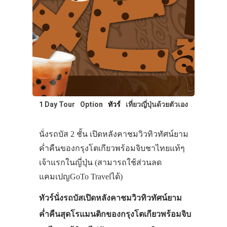
1 Day Tour
Option
ทัวร์
เที่ยวญี่ปุ่นด้วยตัวเอง
นั่งรถบัส 2 ชั้น เปิดหลังคาชมวิวทิวทัศน์ยาม
ค่ำคืนของกรุงโตเกียวพร้อมจิบชาไทยแท้ๆ
เจ้าแรกในญี่ปุ่น (สามารถใช้ส่วนลด
แคมเปญGoTo Travelได้)
ทัวร์นั่งรถบัสเปิดหลังคาชมวิวทิวทัศน์ยาม
ค่ำคืนสุดโรแมนติกของกรุงโตเกียวพร้อมจิบ