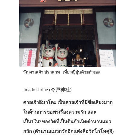
วัด ศาลเจ้า ปราสาท
เที่ยวญี่ปุ่นด้วยตัวเอง
Imado shrine (今戸神社)
ศาลเจ้าอิมาโดะ เป็นศาลเจ้าที่มีชื่อเสียงมาก
ในด้านการขอพรเรื่องความรัก และ
เป็น1ใน2ของวัดที่เป็นต้นกำเนิดตำนานแมว
กวัก (ตำนานแมวกวักอีกแห่งคือวัดโกโทคุจิ)