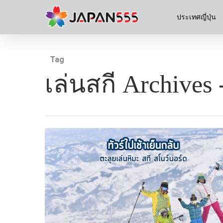
ประเทศญี่ปุ่น
Tag
เล่นสกี Archives 