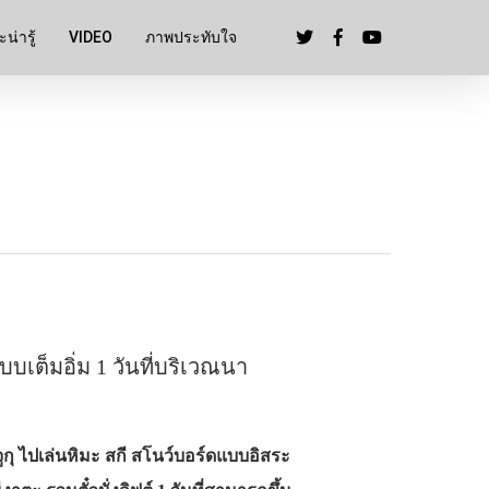
น่ารู้
VIDEO
ภาพประทับใจ
บบเต็มอิ่ม 1 วันที่บริเวณนา
จูกุ ไปเล่นหิมะ สกี สโนว์บอร์ดแบบอิสระ