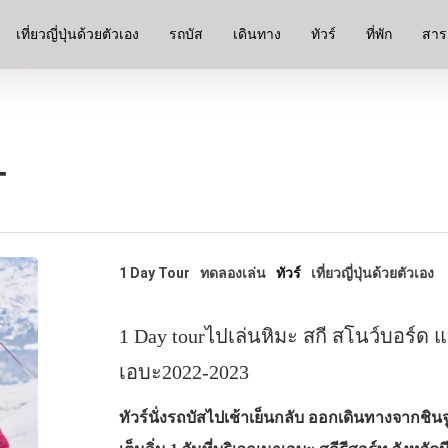
เที่ยวญี่ปุ่นด้วยตัวเอง
รถบัส
เดินทาง
ทัวร์
ที่พัก
สาระ
-
1 Day Tour
ทดลองเล่น
ทัวร์
เที่ยวญี่ปุ่นด้วยตัวเอง
1 Day tourไปเล่นหิมะ สกี สโนว์บอร์ด แ
เอบะ2022-2023
ทัวร์นั่งรถบัสไปเช้าเย็นกลับ ออกเดินทางจากชิน