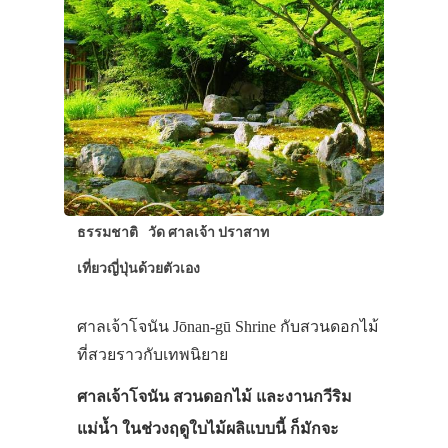
ธรรมชาติ
วัด ศาลเจ้า ปราสาท
เที่ยวญี่ปุ่นด้วยตัวเอง
ศาลเจ้าโจนัน Jōnan-gū Shrine กับสวนดอกไม้
ที่สวยราวกับเทพนิยาย
ศาลเจ้าโจนัน สวนดอกไม้ และงานกวีริม
แม่น้ำ ในช่วงฤดูใบไม้ผลิแบบนี้ ก็มักจะ