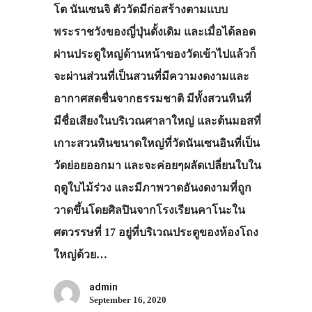
โต นันเซนจิ ตัววัดมีก่อสร้างตามแบบ
เที่ยวญี่ปุ่นด้วย
พระราชวังของญี่ปุ่นดั้งเดิม และเมื่อได้ลอด
เอง
ผ่านประตูใหญ่ด้านหน้าของวัดเข้าไปแล้วก็
รถบัส
จะผ่านส่วนที่เป็นสวนที่มีความงดงามและ
อากาศสดชื่นจากธรรมชาติ มีทั้งสวนหินที่
เดินทาง
มีชื่อเสียงในบริเวณศาลาใหญ่ และต้นมอสที่
ทัวร์
เกาะสวนหินขนาดใหญ่ที่วัดนันเซนอินที่เป็น
ที่พัก
วัดย่อยออกมา และจะค่อยๆผลัดเปลี่ยนใบใน
สาระน่ารู้
ฤดูใบไม้ร่วง และมีภาพวาดอันงดงามที่ถูก
วาดขึ้นโดยศิลปินจากโรงเรียนคาโนะใน
VIDEO
ศตวรรษที่ 17 อยู่ที่บริเวณประตูของห้องโถง
ภาพประทับใจ
ใหญ่ด้วย…
admin
September 16, 2020