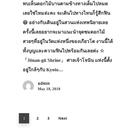
พบเห็นดอกไม้บานตามข้างทางเต็มไปหมด
เลยใช่ไหมล่ะคะ จะเดินไปทางไหนก็รู้สึกฟิน
😆 อย่างกับเดินอยู่ในสวนแห่งเทพนิยายเลย
ครั้งนี้เลยอยากจะมาแนะนำจุดชมดอกไม้
สวยๆที่อยู่ในวัดแห่งหนึ่งของเกียวโต งานนี้ได้
ทั้งบุญและความฟินไปพร้อมกันเลยค่ะ ☆
「Jōnan-gū Shrine」 ศาลเจ้าโจนัน แห่งนี้ตั้ง
อยู่ใกล้ๆกับ Kyoto…
admin
May 18, 2018
2
3
Next
1