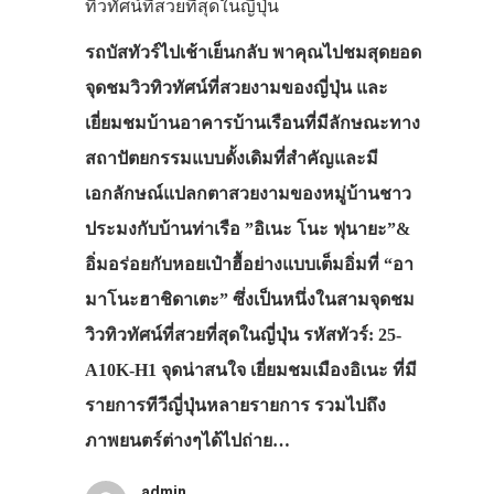
ทิวทัศน์ที่สวยที่สุดในญี่ปุ่น
รถบัสทัวร์ไปเช้าเย็นกลับ พาคุณไปชมสุดยอด
จุดชมวิวทิวทัศน์ที่สวยงามของญี่ปุ่น และ
เยี่ยมชมบ้านอาคารบ้านเรือนที่มีลักษณะทาง
สถาปัตยกรรมแบบดั้งเดิมที่สำคัญและมี
เอกลักษณ์แปลกตาสวยงามของหมู่บ้านชาว
ประมงกับบ้านท่าเรือ ”อิเนะ โนะ ฟุนายะ”&
อิ่มอร่อยกับหอยเป๋าฮื้อย่างแบบเต็มอิ่มที่ “อา
มาโนะฮาชิดาเตะ” ซึ่งเป็นหนึ่งในสามจุดชม
วิวทิวทัศน์ที่สวยที่สุดในญี่ปุ่น รหัสทัวร์: 25-
A10K-H1 จุดน่าสนใจ เยี่ยมชมเมืองอิเนะ ที่มี
รายการทีวีญี่ปุ่นหลายรายการ รวมไปถึง
ภาพยนตร์ต่างๆได้ไปถ่าย…
admin