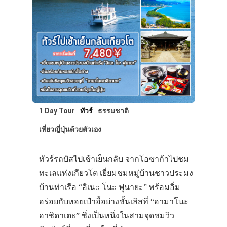
1 Day Tour
ทัวร์
ธรรมชาติ
เที่ยวญี่ปุ่นด้วยตัวเอง
ทัวร์รถบัสไปเช้าเย็นกลับ จากโอซาก้าไปชม
ทะเลแห่งเกียวโต เยี่ยมชมหมู่บ้านชาวประมง
บ้านท่าเรือ “อิเนะ โนะ ฟุนายะ” พร้อมอิ่ม
อร่อยกับหอยเป๋าฮื้อย่างชั้นเลิสที่ “อามาโนะ
ฮาชิดาเตะ” ซึ่งเป็นหนึ่งในสามจุดชมวิว