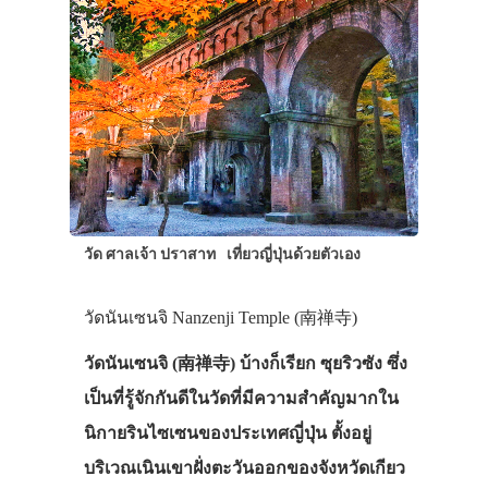
วัด ศาลเจ้า ปราสาท
เที่ยวญี่ปุ่นด้วยตัวเอง
วัดนันเซนจิ Nanzenji Temple (南禅寺)
วัดนันเซนจิ (南禅寺) บ้างก็เรียก ซุยริวซัง ซึ่ง
เป็นที่รู้จักกันดีในวัดที่มีความสำคัญมากใน
นิกายรินไซเซนของประเทศญี่ปุ่น ตั้งอยู่
บริเวณเนินเขาฝั่งตะวันออกของจังหวัดเกียว
ประเทศญี่ปุ่น