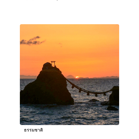
ประเทศญี่ปุ่น
เที่ยวญี่ปุ่นด้วย
เอง
รถบัส
เดินทาง
ทัวร์
ที่พัก
สาระน่ารู้
ธรรมชาติ
VIDEO