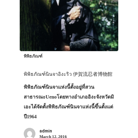
พิพิธภัณฑ์
พิพิธภัณฑ์นินจาอิงะริว 伊賀流忍者博物館
พิพิธภัณฑ์นินจาแห่งนี้ตั้งอยู่ที่สวน
สาธารณะUenoโดยทางอำเภออิงะจังหวัดมิ
เอะได้จัดตั้งพิพิธภัณฑ์นินจาแห่งนี้ขึ้นตั้งแต่
ปี1964
admin
March 12, 2016