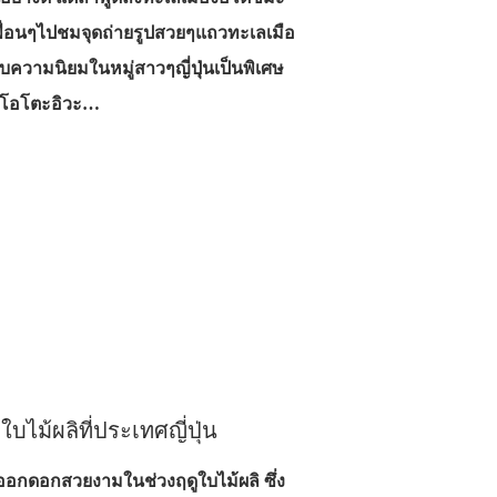
าเพื่อนๆไปชมจุดถ่ายรูปสวยๆแถวทะเลเมือ
ด้รับความนิยมในหมู่สาวๆญี่ปุ่นเป็นพิเศษ
มะโอโตะอิวะ…
ใบไม้ผลิที่ประเทศญี่ปุ่น
นออกดอกสวยงามในช่วงฤดูใบไม้ผลิ ซึ่ง