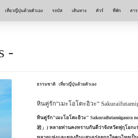
เที่ยวญี่ปุ่นด้วยตัวเอง
รถบัส
เดินทาง
ทัวร์
ที่พัก
สาระ
s -
ธรรมชาติ
เที่ยวญี่ปุ่นด้วยตัวเอง
หินคู่รัก”เมะโอโตะอิวะ” Sakuraifutam
หินคู่รัก"เมะโอโตะอิวะ" Sakuraifutami
岩」) หลายท่านคงทราบกันดีว่าจังหวัดฟุกุโอกะนั้
หลายแห่งและของกินแสนอร่อยถูกใจคนไทยเป็นอย่