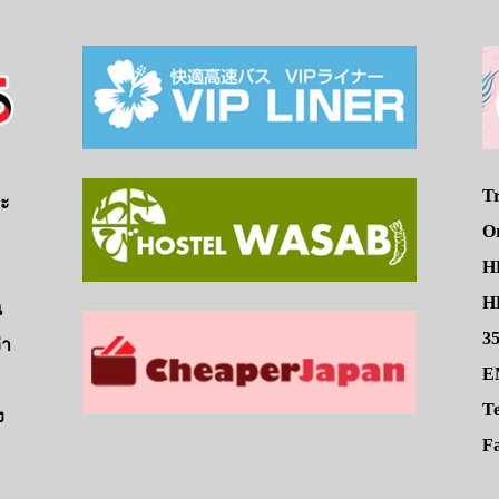
Tr
จะ
O
H
HE
น
3
่า
E
Te
ง
Fa