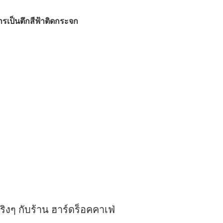
คารเป็นตึกสีฟ้าติดกระจก
งๆ กับร้าน ฮาร์ดร็อคคาเฟ่