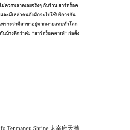
ไม่ควรพลาดเลยจริงๆ กับร้าน ฮาร์ดร็อค
ห้และมีเหล่าคนดังมักจะไปใช้บริการกัน
ดียว เพราะว่ามีสาขาอยู่มากมายแทบทั่วโลก
ันบ้างดีกว่าค่ะ "ฮาร์ดร็อคคาเฟ่" ก่อตั้ง
azaifu Tenmangu Shrine 太宰府天満