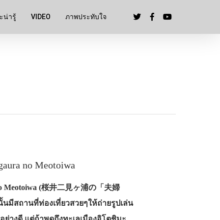
น่ารู้
VIDEO
ภาพประทับใจ
igaura no Meotoiwa
gaura no Meotoiwa (桜井二見ヶ浦の「夫婦
นมีสถานที่ท่องเที่ยวสวยๆให้ถ่ายรูปเล่น
างดี แต่ถ้าพูดถึงทะเลเมืองอิโตชิมะ