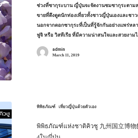
ช่วงที่ซากุระบาน ญี่ปุ่นจะจัดงานชมซากุระตามสถ
ขายที่ดึงดูดนักท่องเที่ยวทั้งชาวญี่ปุ่นเองและช
นอกจากดอกซากุระที่เป็นที่รู้จักกันอย่างแพร่หลา
ฟูจิ หรือ วิสทีเรีย ที่มีความน่าสนใจและสวยงามไ
admin
March 11, 2019
พิพิธภัณฑ์
เที่ยวญี่ปุ่นด้วยตัวเอง
พิพิธภัณฑ์แห่งชาติคิวชู 九州国立博物館 พ
4ในญี่ปุ่น