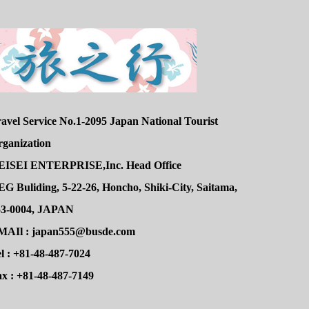
avel Service No.1-2095 Japan National Tourist
rganization
EISEI ENTERPRISE,Inc. Head Office
G Buliding, 5-22-26, Honcho, Shiki-City, Saitama,
53-0004, JAPAN
MAIl : japan555@busde.com
l : +81-48-487-7024
x : +81-48-487-7149