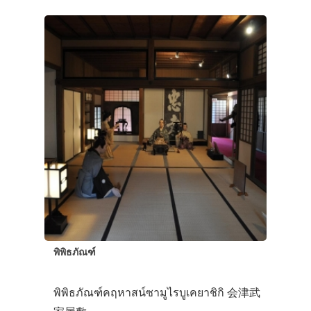
ที่พัก
สาระน่ารู้
VIDEO
ภาพประทับใจ
พิพิธภัณฑ์
พิพิธภัณฑ์คฤหาสน์ซามูไรบูเคยาชิกิ 会津武