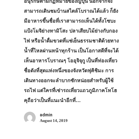
อนุรักษ์ตามกฏหมายของญี่ปุ่น นอกจากจะ
สามารถเดินชมบ้านสไตล์โบราณได้แล้ว ก็ยัง
มีอาหารขึ้นชื่อที่เราสามารถเห็นได้ทั้งโซบะ
แป้งโมจิย่างทามิโสะ ปลาเสียบไม้ย่างกับกอง
ไฟ หรือน้ำดื่มขวดที่แช่เย็นธรรมชาติด้วยทาง
น้ำที่ไหลผ่านหน้าทุกร้าน เป็นโอกาสดีที่จะได้
เห็นอาหารโบราณๆ โออุจิจุกู เป็นที่ท่องเที่ยว
ประเทศญี่ปุ่น
ชื่อดังที่สุดแห่งหนึ่งของจังหวัดฟุคิชิมะ การ
เที่ยวญี่ปุ่นด้วย
เดินทางออกจะลำบากซักหน่อยสำหรับผู้ใช้
รถไฟ แต่ใครที่เช่ารถเที่ยวแถวภูมิภาคโทโฮ
เอง
คุถือว่าเป็นที่แนะนำอีกที่…
รถบัส
admin
เดินทาง
August 14, 2019
ทัวร์