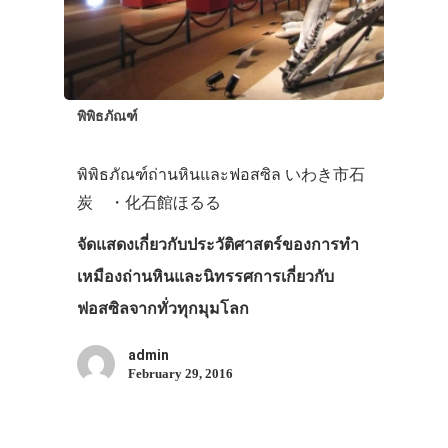
พิพิธภัณฑ์
พิพิธภัณฑ์ถ่านหินและฟอสซิล いわき市石
炭 ・化石館ほるる
จัดแสดงเกี่ยวกับประวัติศาสตร์ของการทำ
เหมืองถ่านหินและนิทรรศการเกี่ยวกับ
ฟอสซิลจากทั่วทุกมุมโลก
admin
February 29, 2016