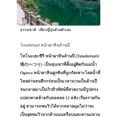
ธรรมชาติ
เที่ยวญี่ปุ่นด้วยตัวเอง
Tonohetsuri หน้าผาหินล้านปี
โทโนะเฮะซึริ หน้าผาหินล้านปี (Tonohetsuri/
塔のへつり) เป็นหุบเขาที่ตั้งอยู่ติดกับแม่น้ำ
Ogawa หน้าผาหินสูงชันที่ถูกกัดเซาะโดยน้ำที่
ไหลผ่านจนสึกกร่อนเป็นเวลานานเป็นล้านปี
จนกลายมาเป็นวิวทิวทัศน์ที่สวยงามมีรูปทรง
แปลกตาคล้ายกับหอคอย 12 หลัง เรียงรายกัน
อยู่ สามารถชมวิวได้จากหลายมุมไม่ว่าจะ
เป็นจุดชมวิวจากด้านบนหรือบนสะพานแขวน