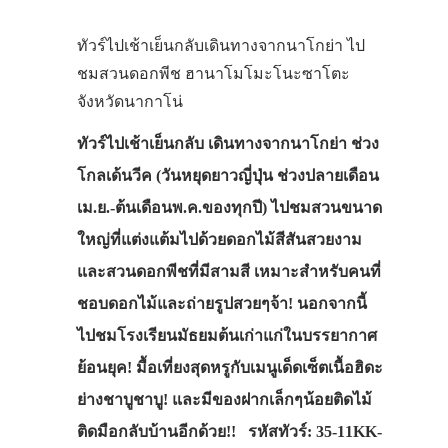
ทัวร์ไปเช้าเย็นกลับเดินทางจากนาโกย่า ไป
ชมสวนดอกพีช ฮานาโมโมะโนะซาโตะ
จังหวัดนากาโน่
ทัวร์ไปเช้าเย็นกลับ เดินทางจากนาโกย่า ช่วง
โกลเด้นวีค (วันหยุดยาวญี่ปุ่น ช่วงปลายเดือน
เม.ย.-ต้นเดือนพ.ค.ของทุกปี) ไปชมสวนขนาด
ใหญ่ที่แต่งแต้มไปด้วยดอกไม้สีสันสวยงาม
และสวนดอกพีชที่มีสามสี เหมาะสำหรับคนที่
ชอบดอกไม้และถ่ายรูปสวยๆจ้า! นอกจากนี้
ไปชมโรงเรียนมัธยมต้นเก่าแก่ในบรรยากาศ
ย้อนยุค! มื้อเที่ยงสุดหรูกับเมนูเด็ดเซ็ตเนื้อฮิดะ
ย่างชาบูชาบู! และมีของฝากเล็กๆน้อยติดไม้
ติดมือกลับบ้านอีกด้วย!! รหัสทัวร์: 35-11KK-