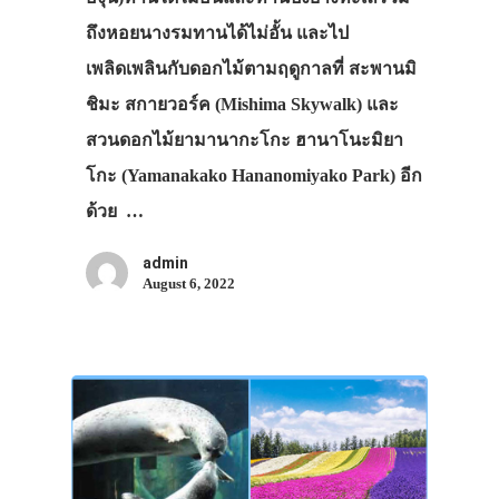
ถึงหอยนางรมทานได้ไม่อั้น และไป
เพลิดเพลินกับดอกไม้ตามฤดูกาลที่ สะพานมิ
ชิมะ สกายวอร์ค (Mishima Skywalk) และ
สวนดอกไม้ยามานากะโกะ ฮานาโนะมิยา
โกะ (Yamanakako Hananomiyako Park) อีก
ด้วย …
admin
August 6, 2022
ประเทศญี่ปุ่น
เที่ยวญี่ปุ่นด้วย