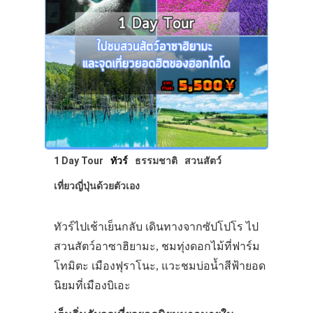
เอง
รถบัส
เดินทาง
ทัวร์
ที่พัก
สาระน่ารู้
1 Day Tour
ทัวร์
ธรรมชาติ
สวนสัตว์
VIDEO
เที่ยวญี่ปุ่นด้วยตัวเอง
ภาพประทับใจ
ทัวร์ไปเช้าเย็นกลับ เดินทางจากซัปโปโร ไป
สวนสัตว์อาซาฮิยามะ, ชมทุ่งดอกไม้ที่ฟาร์ม
โทมิตะ เมืองฟุราโนะ, แวะชมบ่อน้ำสีฟ้ายอด
นิยมที่เมืองบิเอะ