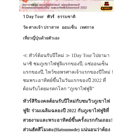
1 Day Tour
ทัวร์
ธรรมชาติ
วัด ศาลเจ้า ปราสาท
ออนเซ็น
เทศกาล
เที่ยวญี่ปุ่นด้วยตัวเอง
≪ ทัวร์ต้อนรับปีใหม่ ≫ 1Day Tour ไปยามา
นาชิ ชมภูเขาไฟฟูจิแรกของปี, แช่ออนเซ็น
แรกของปี, ไหว้ขอพรศาลเจ้าแรกของปีใหม่ !
ชมพระอาทิตย์ขึ้นในวันแรกของปี 2022 ที่
ต้อนรับโดยมรดกโลก “ภูเขาไฟฟูจิ”
ทัวร์สิริมงคลต้อนรับปีใหม่กับชมวิวภูเขาไฟ
ฟูจิ! ร่วมเฉลิมฉลองปี 2022 กับภูเขาไฟฟูจิที่
สวยงามและพระอาทิตย์ขึ้นครั้งแรกกันเถอะ!
ส่วนฮัตสึโมเดะ(Hatsumode) แน่นอนว่าต้อง