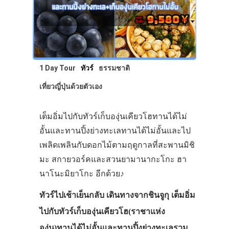
1 Day Tour
ทัวร์
ธรรมชาติ
เที่ยวญี่ปุ่นด้วยตัวเอง
เต็มอิ่มไปกับทัวร์เก็บองุ่นเคียวโฮทานได้ไม่
อั้นและทานปิ้งย่างทะเลทานได้ไม่อั้นและไป
เพลิดเพลินกับดอกไม้ตามฤดูกาลที่สะพานมิชิ
มะ สกายวอร์คและสวนยามานากะโกะ ฮา
นาโนะมิยาโกะ อีกด้วย♪
ทัวร์ไปเช้าเย็นกลับ เดินทางจากชินจูกุ เต็มอิ่ม
ไปกับทัวร์เก็บองุ่นเคียวโฮ(ราชาแห่ง
องุ่น)ทานได้ไม่อั้นและทานปิ้งย่างทะเลรวม