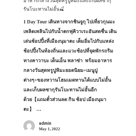
อาหารกลางวันสุดหรูปูหิมะและเก็บผลซากุ
รันโบะทานไม่อั้น🍒
1 Day Tour เดินทางจากชินจูกุ ไปเที่ยวกุนมะ
เพลิดเพลินไปกับน้ำตกฟุคิวาเระอันสดชื่น เดิน
เล่นช้อปปิ้งที่เมืองนุมาตะ เต็มอิ่มไปกับแหล่ง
ช้อปปิ้งในท้องถิ่นและแวะช้อปที่จุดพักรถริม
ทางคาวาบะ เด็นเอ็น พลาซ่า พร้อมอาหาร
กลางวันสุดหรูปูหิมะยอดนิยม+เมนูปู
ต่างๆ+ของหวานโฮมเมดทานได้แบบไม่อั้น
และเก็บผลซากุรันโบะทานไม่อั้นอีก
ด้วย【แถมตั๋วส่วนลด กิน ช้อป เมืองนุมา
ตะ】 …
admin
May 1, 2022