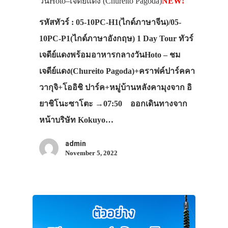
วันHoto–เจดีย์แดง (Chureito Pagoda)
NEW!
รหัสทัวร์ : 05-10PC-H1(ไกด์ภาษาจีน)/05-
10PC-P1(ไกด์ภาษาอังกฤษ) 1 Day Tour ทัวร์
เจดีย์แดงพร้อมอาหารกลางวันHoto – ชม
เจดีย์แดง(Chureito Pagoda)+คราฟค์ปาร์คคา
วากุจิ+โออิชิ ปาร์ค+หมู่บ้านหลังคามุงจาก อิ
ยาชิโนะซาโตะ →07:50 ออกเดินทางจาก
หน้าบริษัท Kokuyo…
admin
November 5, 2022