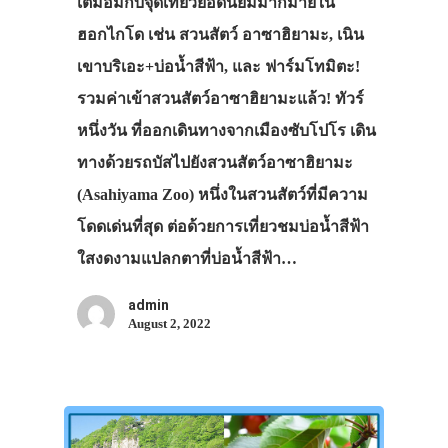
เต็มอิ่มกับจุดเที่ยวยอดนิยมมากมายใน
ฮอกไกโด เช่น สวนสัตว์ อาซาฮิยามะ, เนิน
เขาบริเอะ+บ่อน้ำสีฟ้า, และ ฟาร์มโทมิตะ!
รวมค่าเข้าสวนสัตว์อาซาฮิยามะแล้ว! ทัวร์
หนึ่งวัน ที่ออกเดินทางจากเมืองซับโปโร เดิน
ทางด้วยรถบัสไปยังสวนสัตว์อาซาฮิยามะ
(Asahiyama Zoo) หนึ่งในสวนสัตว์ที่มีความ
โดดเด่นที่สุด ต่อด้วยการเที่ยวชมบ่อน้ำสีฟ้า
ใสงดงามแปลกตาที่บ่อน้ำสีฟ้า…
admin
August 2, 2022