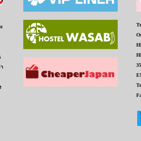
Tr
จะ
O
H
HE
น
3
่า
E
Te
ง
Fa