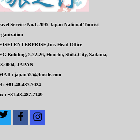
avel Service No.1-2095 Japan National Tourist
rganization
EISEI ENTERPRISE,Inc. Head Office
G Buliding, 5-22-26, Honcho, Shiki-City, Saitama,
53-0004, JAPAN
MAIl : japan555@busde.com
l : +81-48-487-7024
x : +81-48-487-7149