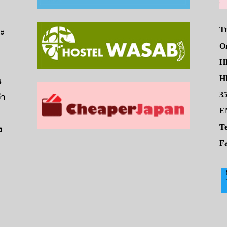
Tr
จะ
O
H
HE
น
3
่า
E
Te
ง
Fa