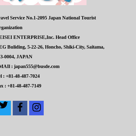
avel Service No.1-2095 Japan National Tourist
rganization
EISEI ENTERPRISE,Inc. Head Office
G Buliding, 5-22-26, Honcho, Shiki-City, Saitama,
53-0004, JAPAN
MAIl : japan555@busde.com
l : +81-48-487-7024
x : +81-48-487-7149