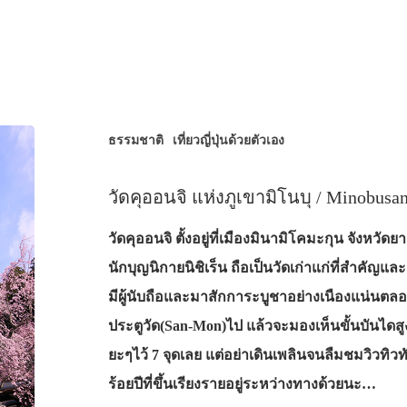
ธรรมชาติ
เที่ยวญี่ปุ่นด้วยตัวเอง
วัดคุออนจิ แห่งภูเขามิโนบุ / Mino
วัดคุออนจิ ตั้งอยู่ที่เมืองมินามิโคมะกุน จังหวั
นักบุญนิกายนิชิเร็น ถือเป็นวัดเก่าแก่ที่สำคัญแล
มีผู้นับถือและมาสักการะบูชาอย่างเนืองแน่นตลอดท
ประตูวัด(San-Mon)ไป แล้วจะมองเห็นขั้นบันไดสูงช
ยะๆไว้ 7 จุดเลย แต่อย่าเดินเพลินจนลืมชมวิวทิ
ร้อยปีที่ขึ้นเรียงรายอยู่ระหว่างทางด้วยนะ…