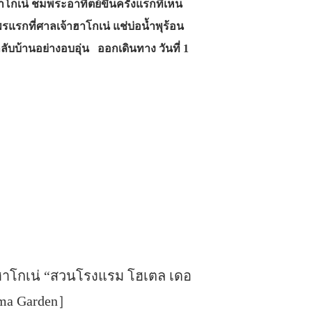
าโกเน่ ชมพระอาทิตย์ขึ้นครั้งแรกที่เห็น
กที่ศาลเจ้าฮาโกเน่ แช่บ่อน้ำพุร้อน
ับบ้านอย่างอบอุ่น ออกเดินทาง วันที่ 1
ฮาโกเน่ “สวนโรงแรม โฮเตล เดอ
ama Garden］