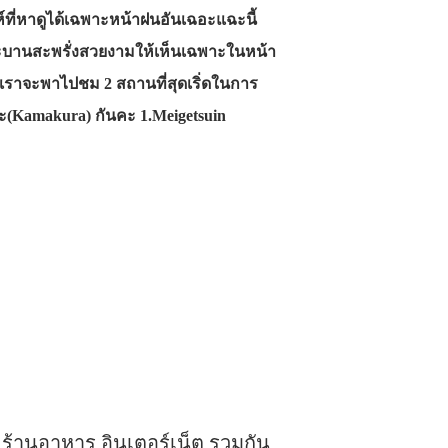
่ห์ที่หาดูได้เฉพาะหน้าฝนอันเฉอะแฉะนี้
้จะบานสะพรั่งสวยงามให้เห็นเฉพาะในหน้า
นี้เราจะพาไปชม 2 สถานที่สุดเริ่ดในการ
ะ(Kamakura) กันคะ 1.Meigetsuin
 ร้านอาหาร อินเตอร์เน็ต รวมกัน