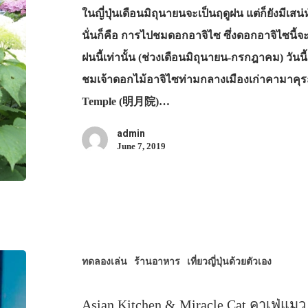
ในญี่ปุ่นเดือนมิถุนายนจะเป็นฤดูฝน แต่ก็ยังมีเสน
นั่นก็คือ การไปชมดอกอาจิไซ ซึ่งดอกอาจิไซนี
ฝนนี้เท่านั้น (ช่วงเดือนมิถุนายน-กรกฎาคม) วัน
ชมเจ้าดอกไม้อาจิไซท่ามกลางเมืองเก่าคามาคุร
Temple (明月院)…
admin
June 7, 2019
ทดลองเล่น
ร้านอาหาร
เที่ยวญี่ปุ่นด้วยตัวเอง
Asian Kitchen & Miracle Cat คาเฟ่แมว