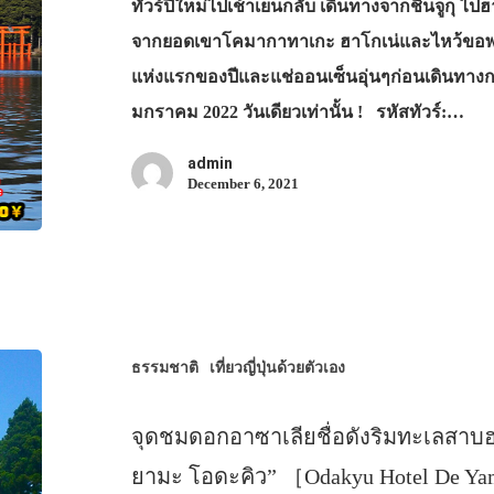
ทัวร์ปีใหม่ไปเช้าเย็นกลับ เดินทางจากชินจูกุ ไปฮ
จากยอดเขาโคมากาทาเกะ ฮาโกเน่และไหว้ขอพรแร
แห่งแรกของปีและแช่ออนเซ็นอุ่นๆก่อนเดินทางกล
มกราคม 2022 วันเดียวเท่านั้น ! รหัสทัวร์:…
admin
December 6, 2021
ธรรมชาติ
เที่ยวญี่ปุ่นด้วยตัวเอง
จุดชมดอกอาซาเลียชื่อดังริมทะเลสาบ
ยามะ โอดะคิว” ［Odakyu Hotel De Y