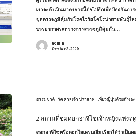
เราจะดำเนินมาตรการนี้ต่อไปอีกเพื่อป้องกันกา
ชุดตรวจภูมิคุ้มกันโรคไวรัสโคโรน่าสายพันธุ
บรรยากาศระหว่างการตรวจภูมิคุ้มกัน…
admin
October 3, 2020
ธรรมชาติ
วัด ศาลเจ้า ปราสาท
เที่ยวญี่ปุ่นด้วยตัวเอง
2 สถานที่ชมดอกอาจิไซเจ้าหญิงแห่งฤด
ดอกอาจิไซหรือดอกไฮเดรนเยีย เรียกได้ว่าเป็น