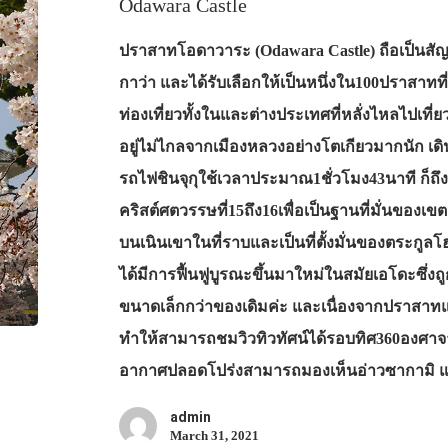
Odawara Castle
ปราสาทโอดาวาระ (Odawara Castle) ถือเป็นสั
กาว่า และได้รับเลือกให้เป็นหนึ่งใน100ปราสาทที่มี
ท่องเที่ยวทั้งในและต่างประเทศที่หลั่งไหลไปเที่
อยู่ไม่ไกลจากเมืองหลวงอย่างโตเกียวมากนัก เด
รถไฟชินจุกุใช้เวลาประมาณ1ชั่วโมง43นาที ก็ถึง
คริสต์ศตวรรษที่15ถึง16เพื่อเป็นฐานที่มั่นของเขต
บนเนินเขาในที่ราบและเป็นที่ตั้งมั่นของตระกูลโ
ได้มีการฟื้นฟูบูรณะขึ้นมาใหม่ในสมัยเอโดะซึ่งถ
ขนาดเล็กกว่าของเดิมค่ะ และเนื่องจากปราสาทแ
ทำให้สามารถชมวิวทิวทัศน์ได้รอบทิศ360องศ
อากาศปลอดโปร่งสามารถมองเห็นอ่าวซากามิ แล
admin
March 31, 2021