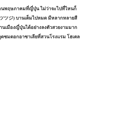
อนพฤษภาคมที่ญี่ปุ่น ไม่ว่าจะไปที่ไหนก็
ึจิ/ツツジ) บานเต็มไปหมด มีหลากหลายสี
มบ้านเมืองญี่ปุ่นได้อย่างลงตัวสวยงามมาก
กับ”จุดชมดอกอาซาเลียที่สวนโรงแรม โฮเตล