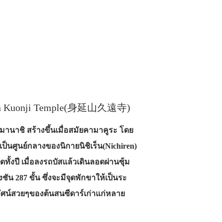
busan Kuonji Temple(身延山久遠寺)
ดยามานาชิ สร้างขึ้นเมื่อสมัยคามาคูระ โดย
ะเป็นศูนย์กลางของนิกายนิชิเร็น(Nichiren)
ั้งปี เมื่อลงรถบัสแล้วเดินลอดผ่านซุ้ม
ัน 287 ขั้น ซึ่งจะมีจุดพักขาให้เป็นระ
วทัศน์สวยๆของต้นสนซีดาร์เก่าแก่หลาย