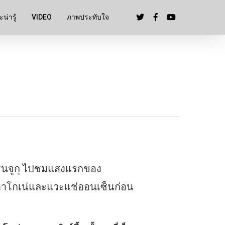
น่ารู้
VIDEO
ภาพประทับใจ
กชินจูกุ ไปชมแสงแรกของ
จ้าฮาโกเน่และแวะแช่ออนเซ็นก่อน