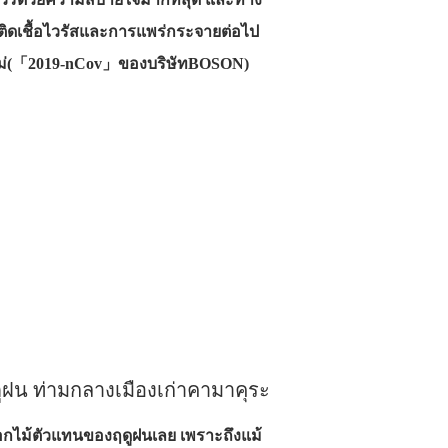
รติดเชื้อไวรัสและการแพร่กระจายต่อไป
์ใหม่(「2019-nCov」ของบริษัทBOSON)
ูฝน ท่ามกลางเมืองเก่าคามาคุระ
ดอกไม้ตัวแทนของฤดูฝนเลย เพราะถึงแม้