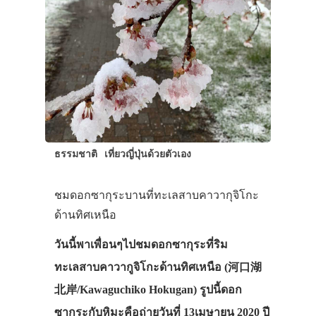
ธรรมชาติ
เที่ยวญี่ปุ่นด้วยตัวเอง
ชมดอกซากุระบานที่ทะเลสาบคาวากุจิโกะ
ด้านทิศเหนือ
วันนี้พาเพื่อนๆไปชมดอกซากุระที่ริม
ทะเลสาบคาวากูจิโกะด้านทิศเหนือ (河口湖
北岸/Kawaguchiko Hokugan) รูปนี้ดอก
ซากุระกับหิมะคือถ่ายวันที่ 13เมษายน 2020 ปี