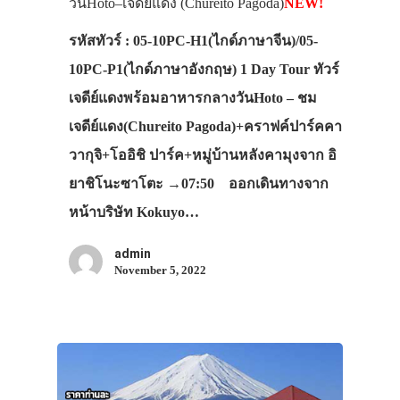
วันHoto–เจดีย์แดง (Chureito Pagoda)
NEW!
รหัสทัวร์ : 05-10PC-H1(ไกด์ภาษาจีน)/05-
10PC-P1(ไกด์ภาษาอังกฤษ) 1 Day Tour ทัวร์
เจดีย์แดงพร้อมอาหารกลางวันHoto – ชม
เจดีย์แดง(Chureito Pagoda)+คราฟค์ปาร์คคา
วากุจิ+โออิชิ ปาร์ค+หมู่บ้านหลังคามุงจาก อิ
ยาชิโนะซาโตะ →07:50 ออกเดินทางจาก
หน้าบริษัท Kokuyo…
admin
November 5, 2022