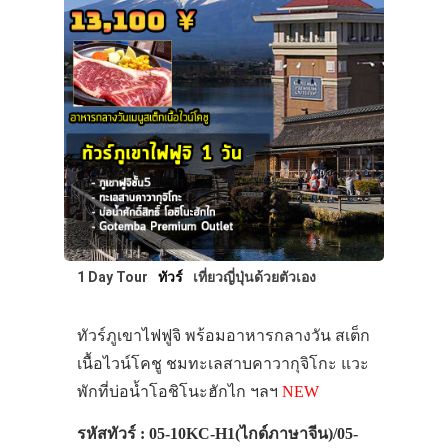
ประเทศญี่ปุ่น
เที่ยวญี่ปุ่นด้วย
เอง
รถบัส
1 Day Tour
ทัวร์
เที่ยวญี่ปุ่นด้วยตัวเอง
เดินทาง
ทัวร์ภูเขาไฟฟูจิ พร้อมอาหารกลางวัน สเต็ก
ทัวร์
เนื้อไวน์โคชู ชมทะเลสาบคาวากุจิโกะ แวะ
ที่พัก
พักที่บ่อน้ำโอชิโนะฮักไก ฯลฯ
NEW
สาระน่ารู้
รหัสทัวร์ : 05-10KC-H1(ไกด์ภาษาจีน)/05-