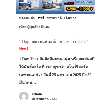
ทดลองเล่น
ทัวร์
ธรรมชาติ
เดินทาง
เที่ยวญี่ปุ่นด้วยตัวเอง
1 Day Tour เล่นหิมะที่กาล่ายุซาว่า ปี 2025
New!
1 Day Tour สัมผัสหิมะหนานุ่ม หรือจะเล่นสกี
ให้มันส์สะใจ ที่กาล่ายุซาว่า สโนว์รีสอร์ท
เฉพาะแค่ช่วง วันที่ 25 มกราคม 2025 ถึง 30
มีนาคม…
admin
December 6, 2023