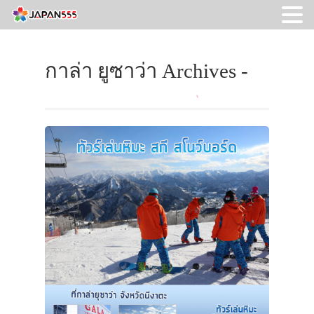
กาล่า ยูซาว่า Archives -