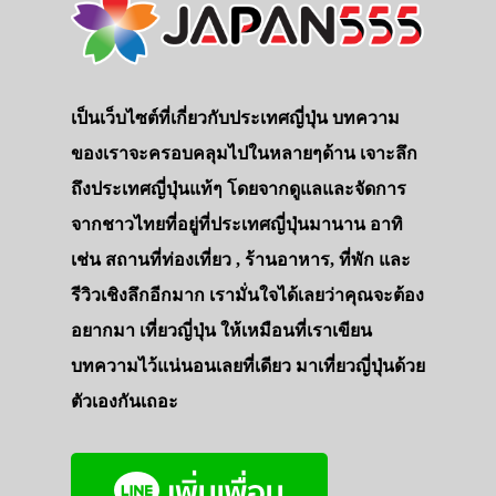
VIDEO
ภาพประทับใจ
เป็นเว็บไซต์ที่เกี่ยวกับประเทศญี่ปุ่น บทความ
ของเราจะครอบคลุมไปในหลายๆด้าน เจาะลึก
ถึงประเทศญี่ปุ่นแท้ๆ โดยจากดูแลและจัดการ
จากชาวไทยที่อยู่ที่ประเทศญี่ปุ่นมานาน อาทิ
เช่น สถานที่ท่องเที่ยว , ร้านอาหาร, ที่พัก และ
รีวิวเชิงลึกอีกมาก เรามั่นใจได้เลยว่าคุณจะต้อง
อยากมา เที่ยวญี่ปุ่น ให้เหมือนที่เราเขียน
บทความไว้แน่นอนเลยที่เดียว มาเที่ยวญี่ปุ่นด้วย
ตัวเองกันเถอะ