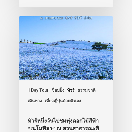
รถบัส
เดินทาง
ทัวร์
ที่พัก
สาระน่ารู้
VIDEO
ภาพประทับใจ
1 Day Tour
ช็อปปิ้ง
ทัวร์
ธรรมชาติ
เดินทาง
เที่ยวญี่ปุ่นด้วยตัวเอง
ทัวร์หนึ่งวันไปชมทุ่งดอกไม้สีฟ้า
“เนโมฟีลา” ณ สวนสาธารณะฮิ