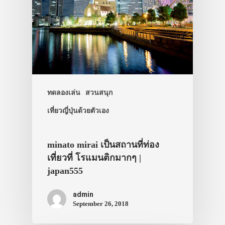
ประเทศญี่ปุ่น
เที่ยวญี่ปุ่นด้วย
เอง
ทดลองเล่น
สวนสนุก
รถบัส
เที่ยวญี่ปุ่นด้วยตัวเอง
เดินทาง
ทัวร์
minato mirai เป็นสถานที่ท่อง
ที่พัก
เที่ยวที่ โรแมนติกมากๆ |
japan555
สาระน่ารู้
admin
VIDEO
September 26, 2018
ภาพประทับใจ