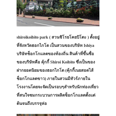
shiroikoibito park ( สวนชิโรยโคยบิโตะ ) ตั้งอยู่
ที่จังหวัดฮอกไกโด เป็นสวนของบริษัท Ishiya
บริษัทช็อกโกแลตของท้องถิ่น สินค้าที่ขึ้นชื่อ
ของบริษัทคือ คุ้กกี้ Shiroi Koibito ซึ่งเป็นของ
ฝากยอดนิยมของฮอกไกโด (คุ้กกี้เนยสอดไส้
ช็อกโกแลตขาว) ภายในสวนมีทัวร์ภายใน
โรงงานโดยจะจัดเป็นรอบๆสำหรับนักท่องเที่ยว
ที่สนใจชมกระบวนการผลิตช็อกโกแลตตั้งแต่
ต้นจนถึงบรรจุห่อ