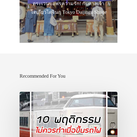
ตระเวนขอพรความรัก! กับศาลเจ้า
โตเกียวไดจินกุ Tokyo Daijingu Shrine
Recommended For You