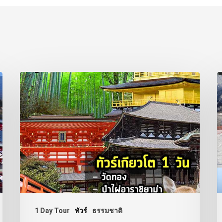
1 Day Tour
ทัวร์
ธรรมชาติ