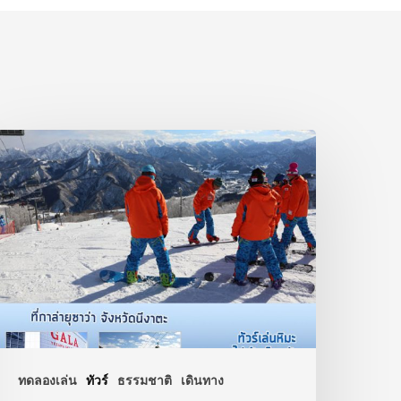
ทดลองเล่น
ทัวร์
ธรรมชาติ
เดินทาง