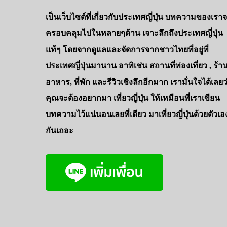
เป็นเว็บไซต์ที่เกี่ยวกับประเทศญี่ปุ่น บทความของเรา
ครอบคลุมไปในหลายๆด้าน เจาะลึกถึงประเทศญี่ปุ่น
แท้ๆ โดยจากดูแลและจัดการจากชาวไทยที่อยู่ที่
ประเทศญี่ปุ่นมานาน อาทิเช่น สถานที่ท่องเที่ยว , ร้า
อาหาร, ที่พัก และรีวิวเชิงลึกอีกมาก เรามั่นใจได้เลยว
คุณจะต้องอยากมา เที่ยวญี่ปุ่น ให้เหมือนที่เราเขียน
บทความไว้แน่นอนเลยที่เดียว มาเที่ยวญี่ปุ่นด้วยตัวเอ
กันเถอะ