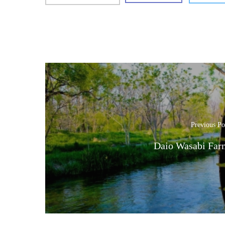
Previous Po
Daio Wasabi Far