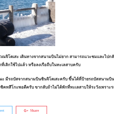
จิโตเสะ เดินทางจากสนามบินไม่ยาก สามารถแวะชมและไปกลับได้ใ
ี่เลิกใช้ไปแล้ว หรือลงเรือถีบในทะเลสาบครับ
 มีรถบัสจากสนามบินชินจิโตเสะครับ ขึ้นได้ที่ป้ายรถบัสสนามบิ
ิคทสึโกะพอดีครับ ขากลับถ้าไม่ได้พักที่ทะเลสาบให้ระวังเพราะรถบ
eet
Share