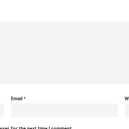
Email
*
W
wser for the next time I comment.