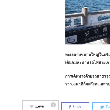
ทะเลสาบขนาดใหญ่ในบริเวณ
เดินชมสะพานรถไฟสายเก่าท
การเดินทางด้วยรถสาธารณะ
ราว50นาทีก็จะถึงทะเลสาบช
0
Love
Share
Tw