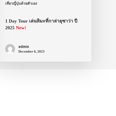
เที่ยวญี่ปุ่นด้วยตัวเอง
1 Day Tour เล่นหิมะที่กาล่ายุซาว่า ปี
2025
New!
admin
December 6, 2023