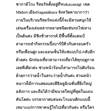
ซากามิโกะ รีสอร์ทตั้งอยู่ที่Wakayanagi เขต
Midori เมืองSagamihara จังหวัดคานากาว่า
ภายในบริเวณรีสอร์ทแห่งนี้ก็จะมีสวนสนุกให้
เล่นเครื่องเล่นหลากหลายชนิดเช่นรถไฟเหาะ
เป็นต้นค่ะ มีชิงช้าสวรรค์ มีพื้นที่ตั้งแคมป์
สามารถทำกิจกรรมปิ้งบาร์บีคิวกับครอบครัว
หรือเพื่อนฝูง และออนเซ็นให้แช่แบบไป-กลับอีก
ด้วยค่ะ นักท่องเที่ยวสามารถเที่ยวได้ทุกฤดูกาล
เลยทีเดียวค่ะ ช่วงหน้าร้อนก็สามารถไปดับร้อน
ด้วยการว่ายน้ำในสระว่ายน้ำกันค่ะ ส่วนหน้า
หนาวห็มีการแสดงแสงสีอิลลูมิเนชั่นที่ยิ่งใหญ่
อลังการ และถือได้ว่ามีขนาดใหญ่ที่สุดในแถบ
คันโตค่ะ บรรยากาศแสนจะโรแมนติกแบบนี้
เหมาะแก่การพาคนรู้ใจไปเที่ยวกันค่ะ หรือใคร