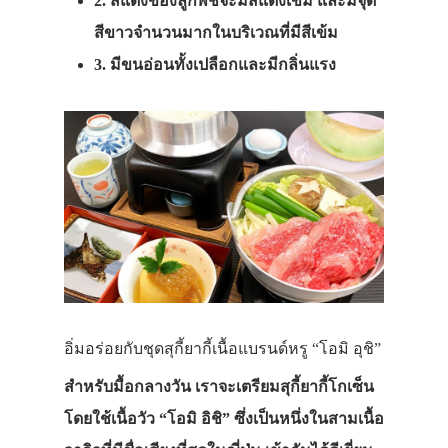
2. สีแดงของลูกพีชจะมีสีแดงเข้ม และมีจุด
สีขาวจำนวนมากในบริเวณที่มีสีเข้ม
3. มีขนอ่อนทั้งเปลือกและมีกลิ่นแรง
อิ่มอร่อยกับชุดสุกี้ยากี้เนื้อแบรนด์หรู “โอมิ อุชิ”
สำหรับมื้อกลางวัน เราจะเตรียมสุกี้ยากี้โกเซ็น
โดยใช้เนื้อวัว “โอมิ อิชิ” ซึ่งเป็นหนึ่งในสามเนื้อ