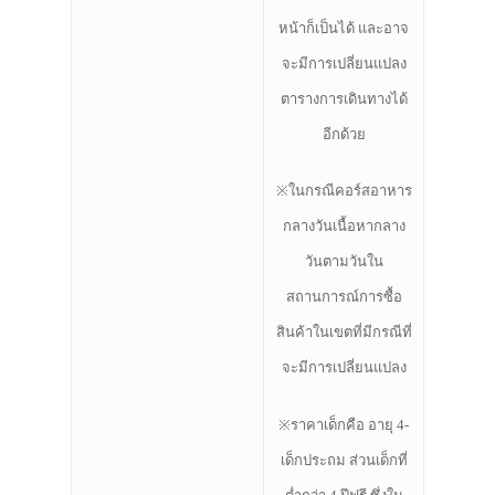
หน้าก็เป็นได้ และอาจ
จะมีการเปลี่ยนแปลง
ตารางการเดินทางได้
อีกด้วย
※ในกรณีคอร์สอาหาร
กลางวันเนื้อหากลาง
วันตามวันใน
สถานการณ์การซื้อ
สินค้าในเขตที่มีกรณีที่
จะมีการเปลี่ยนแปลง
※ราคาเด็กคือ อายุ 4-
เด็กประถม ส่วนเด็กที่