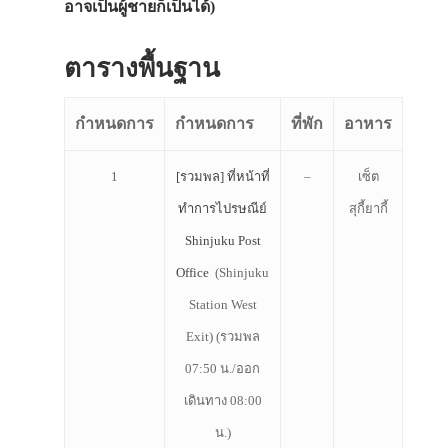
อาจเป็นผู้ชายก็เป็นได้)
ตารางพื้นฐาน
กำหนดการ
กำหนดการ
ที่พัก
อาหาร
1
[รวมพล] ที่หน้าที่
–
เซ็ต
ทำการไปรษณีย์
สุกี้ยากี้
ประเทศญี่ปุ่น
Shinjuku Post
เที่ยวญี่ปุ่นด้วย
Office
(
Shinjuku
เอง
Station West
Exit
)
(รวมพล
รถบัส
07:50 น./ออก
เดินทาง
เดินทาง 08:00
ทัวร์
น.)