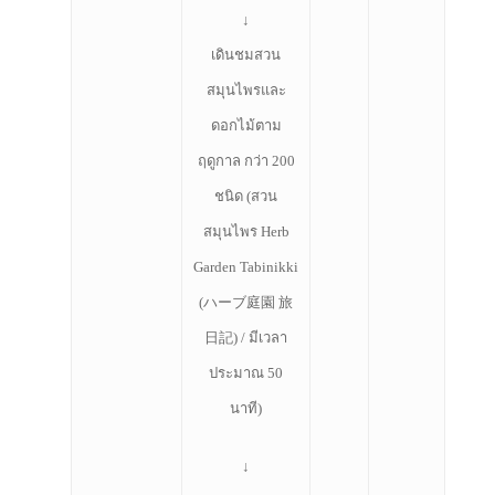
↓
เดินชมสวน
สมุนไพรและ
ดอกไม้ตาม
ฤดูกาล กว่า 200
ชนิด (สวน
สมุนไพร Herb
Garden Tabinikki
(ハーブ庭園 旅
日記) / มีเวลา
ประมาณ
50
นาที)
↓