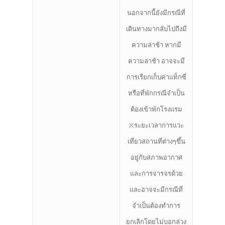
นอกจากนี้ยังมีกรณีที่
เดินทางมากลับไปถึงมี
ความล่าช้า หากมี
ความล่าช้า อาจจะมี
การเรียกเก็บค่าแท็กซี่
หรือที่พักกรณีจำเป็น
ต้องเข้าพักโรงแรม
※ระยะเวลาการแวะ
เที่ยวสถานที่ต่างๆขึ้น
อยู่กับสภาพอากาศ
และการจารจรด้วย
และอาจจะมีกรณีที่
จำเป็นต้องทำการ
ยกเลิกโดยไม่บอกล่วง