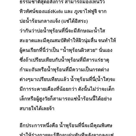
ธรรมชาติสุดอลังการ สามารถมองเห็นวิว
ทิวทัศน์ของแอ่งKofu และ ภูเขาไฟฟูจิ จาก
บ่อน้ำร้อนกลางแจ้ง (แช่ได้อิสระ)
ว่ากันว่าบ่อน้ำพุร้อนที่นี่จะมีลักษณะน้ำใส
สะอาดและมีคุณสมบัติทำให้ผิวนุ่มลื่น จนทำให้
ผู้คนเรียกที่นี่ว่าเป็น “น้ำพุร้อนผิวสวย” นั่นเอง
ซึ่งถ้าเปรียบเทียบกับน้ำพุร้อนที่มีสารแร่ธาตุ
กำมะถันหรือน้ำพุร้อนที่มีความเป็นกรดด่าง
ต่างๆมาเปรียบเทียบแล้ว น้ำพุร้อนที่นี่(น้ำใส)จะ
มีการระคายเคืองที่น้อยกว่า ดังนั้นไม่ว่าจะเด็ก
เล็กหรือผู้สูงวัยก็สามารถแช่น้ำร้อนนี้ได้อย่าง
สบายใจได้เลยจ้า
อีกประการหนึ่งคือ น้ำพุร้อนที่นี่จะมีคุณพิเศษ
ทำให้ร่างกายจะรู้สึกอบอุ่นทันทีหลังจากลงแช่