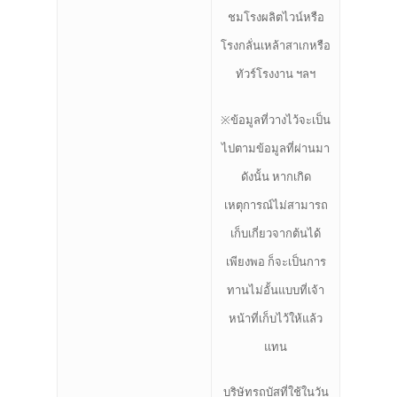
ชมโรงผลิตไวน์หรือ
โรงกลั่นเหล้าสาเกหรือ
ทัวร์โรงงาน ฯลฯ
※ข้อมูลที่วางไว้จะเป็น
ไปตามข้อมูลที่ผ่านมา
ดังนั้น หากเกิด
เหตุการณ์ไม่สามารถ
เก็บเกี่ยวจากต้นได้
เพียงพอ ก็จะเป็นการ
ทานไม่อั้นแบบที่เจ้า
หน้าที่เก็บไว้ให้แล้ว
แทน
บริษัทรถบัสที่ใช้ในวัน