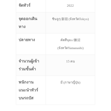
จัดทัวร์
2022
จุดออกเดิน
ชินจูกุ/新宿 (จังหวัดTokyo)
ทาง
ปลายทาง
คัตสึนุมะ/勝沼
(จังหวัดYamanashi)
จำนวนผู้เข้า
15 คน
ร่วมขั้นต่ำ
พนักงาน
มี (ภาษาญี่ปุ่น)
แนะนำทัวร์
บนรถบัส