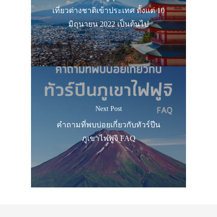
เที่ยวต่างชาติเข้าประเทศ ตั้งแต่ 10
มิถุนายน 2022 เป็นต้นไป
Next Post
คำถามที่พบบ่อยเกี่ยวกับทัวร์ปีน
ภูเขาไฟฟูจิ FAQ