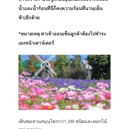
น้ำและน้ำร้อนที่นี่ก็คงความร้อนที่นาน(เย็น
ช้า)อีกด้วย
*หมายเหตุ ค่าเข้าออนเซ็นลูกค้าต้องไปชำระ
เองหน้าเคาน์เตอร์
เดินชมสวนสมุนไพรกว่า 200 ชนิดและดอกไม้