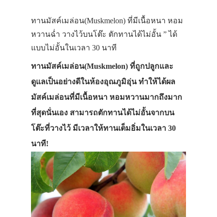
ทานมัสค์เมล่อน(Muskmelon) ที่มีเนื้อหนา หอม
หวานฉ่ำ วางไว้บนโต๊ะ ตักทานได้ไม่อั้น ” ได้
แบบไม่อั้นในเวลา 30 นาที
ทานมัสค์เมล่อน(Muskmelon) ที่ถูกปลูกและ
ดูแลเป็นอย่างดีในห้องอุณภูมิอุ่น ทำให้ได้ผล
มัสค์เมล่อนที่มีเนื้อหนา หอมหวานมากถึงมาก
ที่สุดนั่นเอง สามารถตักทานได้ไม่อั้นจากบน
โต๊ะที่วางไว้ มีเวลาให้ทานเต็มอิ่มในเวลา 30
นาที!