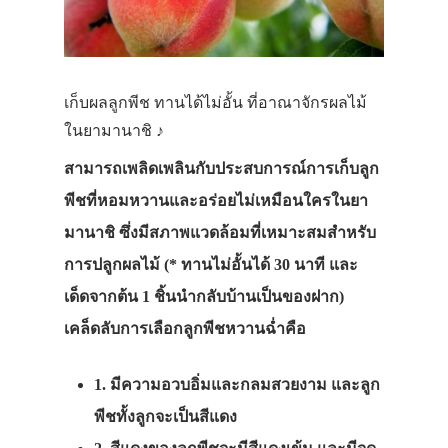
เก็บผลลูกพีช ทานได้ไม่อั้น ที่อาณาจักรผลไม้
ในยามานาชิ ♪
สามารถเพลิดเพลินกับประสบการณ์การเก็บลูก
พีชที่หอมหวานและอร่อยไม่เหมือนใครในยา
มานาชิ ซึ่งมีสภาพแวดล้อมที่เหมาะสมสำหรับ
การปลูกผลไม้ (* ทานไม่อั้นได้ 30 นาที และ
เด็ดจากต้น 1 ชิ้นนำกลับบ้านเป็นของฝาก)
เคล็ดลับการเลือกลูกพีชหวานฉ่ำคือ
1. มีความอวบอิ่มและกลมสวยงาม และลูก
พีชทั้งลูกจะเป็นสีแดง