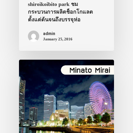
shiroikoibito park ชม
กระบวนการผลิตช็อกโกแลต
ตั้งแต่ต้นจนถึงบรรจุห่อ
admin
January 25, 2016
ประเทศญี่ปุ่น
เที่ยวญี่ปุ่นด้วย
เอง
รถบัส
เดินทาง