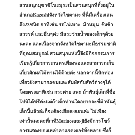
สวนสนุกมุซาชิโนะมุระเป็นสวนสนุกที่ตั้งอยู่ใน
อำเภอKazoshiจังหวัดไซตามะ ที่นี่มีเครื่องเล่น
ถึง23ชนิด อาทิเช่น รถไฟเหาะ ม้าหมุน ชิงช้า
สวรรค์ และอื่นๆค่ะ มีสระว่ายน้ำของเด็กๆด้วย
นะคะ และเนื่องจากจังหวัดไซตามะมีธรรมชาติ
ที่อุดมสมบูรณ์ สวนสนุกแห่งนี้จึงมีกิจกรรมการ
เรียนรู้เกี่ยวการเกษตรเพียงพอและสามารถเก็บ
เกี่ยวผักผลไม้ทานได้ด้วยค่ะ นอกจากนี้นักท่อง
เที่ยวยังสามารถชมและสัมผัสกับสัตว์ต่างๆได้
โดยตรงอาทิเช่น กระต่าย แพะ ม้าพันธุ์เล็กที่ชื่อ
โปนิได้ฟรีค่ะแต่ถ้าเด็กท่านใดอยากจะขี่ม้าพันธุ์
เล็กนี้แล้วล่ะก็จะต้องเสีย400เยนค่ะ ไม่เพียง
เท่านั้นนะคะที่เวทีMorinosute-jiยังมีการโชว์
การแสดงของเหล่าคาแรคเตอร์ทั้งหลาย ซึ่งก็