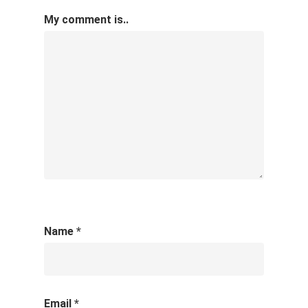
My comment is..
Name
*
Email
*