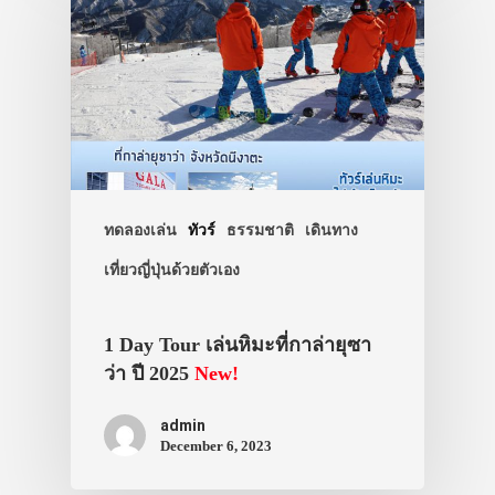
ประเทศญี่ปุ่น
เที่ยวญี่ปุ่นด้วย
เอง
รถบัส
ทดลองเล่น
ทัวร์
ธรรมชาติ
เดินทาง
เดินทาง
เที่ยวญี่ปุ่นด้วยตัวเอง
ทัวร์
ที่พัก
1 Day Tour เล่นหิมะที่กาล่ายุซา
สาระน่ารู้
ว่า ปี 2025
New!
VIDEO
admin
December 6, 2023
ภาพประทับใจ